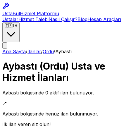
Usta
Bul
Hizmet Platformu
Ustalar
Hizmet Talebi
Nasıl Çalışır?
Blog
Hesap Araçları
🇹🇷
TR
Ana Sayfa
/
İlanlar
/
Ordu
/
Aybastı
Aybastı
(
Ordu
) Usta ve
Hizmet İlanları
Aybastı
bölgesinde
0
aktif ilan bulunuyor.
📍
Aybastı
bölgesinde henüz ilan bulunmuyor.
İlk ilan veren siz olun!