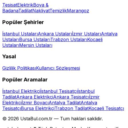
Tesisat
Elektrik
Boya &
Badana
Tadilat
Nakliyat
Temizlik
Marangoz
Popüler Şehirler
İstanbul
Ustaları
Ankara
Ustaları
İzmir
Ustaları
Antalya
Ustaları
Bursa
Ustaları
Trabzon
Ustaları
Kocaeli
Ustaları
Mersin
Ustaları
Yasal
Gizlilik Politikası
Kullanıcı Sözleşmesi
Popüler Aramalar
İstanbul Elektrikçi
İstanbul Tesisatçı
İstanbul
Tadilat
Ankara Elektrikçi
Ankara Tesisatçı
İzmir
Elektrikçi
İzmir Boyacı
Antalya Tadilat
Antalya
Tesisatçı
Bursa Elektrikçi
Trabzon Tadilat
Kocaeli Tesisatçı
©
2026
UstaBul.com.tr —
Tum haklari saklidir.