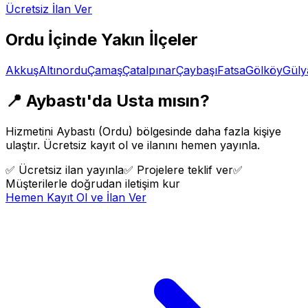
Ücretsiz İlan Ver
Ordu
İçinde Yakın İlçeler
Akkuş
Altınordu
Çamaş
Çatalpınar
Çaybaşı
Fatsa
Gölköy
Güly
📍
Aybastı
'da Usta mısın?
Hizmetini
Aybastı
(
Ordu
) bölgesinde daha fazla kişiye
ulaştır. Ücretsiz kayıt ol ve ilanını hemen yayınla.
✅
Ücretsiz ilan yayınla
✅
Projelere teklif ver
✅
Müşterilerle doğrudan iletişim kur
Hemen Kayıt Ol ve İlan Ver