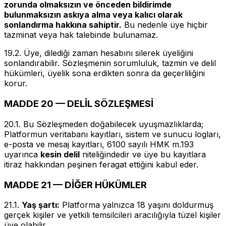
zorunda olmaksızın ve önceden bildirimde
bulunmaksızın askıya alma veya kalıcı olarak
sonlandırma hakkına sahiptir.
Bu nedenle üye hiçbir
tazminat veya hak talebinde bulunamaz.
19.2. Üye, dilediği zaman hesabını silerek üyeliğini
sonlandırabilir. Sözleşmenin sorumluluk, tazmin ve delil
hükümleri, üyelik sona erdikten sonra da geçerliliğini
korur.
MADDE 20 — DELİL SÖZLEŞMESİ
20.1. Bu Sözleşmeden doğabilecek uyuşmazlıklarda;
Platformun veritabanı kayıtları, sistem ve sunucu logları,
e-posta ve mesaj kayıtları, 6100 sayılı HMK m.193
uyarınca
kesin delil
niteliğindedir ve üye bu kayıtlara
itiraz hakkından peşinen feragat ettiğini kabul eder.
MADDE 21 — DİĞER HÜKÜMLER
21.1.
Yaş şartı:
Platforma yalnızca 18 yaşını doldurmuş
gerçek kişiler ve yetkili temsilcileri aracılığıyla tüzel kişiler
üye olabilir.