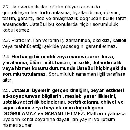
2.2. İlan veren ile ilan görüntüleyen arasında
gerçekleşen her türlü anlaşma, fiyatlandırma, ödeme,
teslim, garanti, iade ve anlaşmazlık doğrudan bu iki taraf
arasındadır. UstaBul bu konularda hiçbir sorumluluk
kabul etmez.
2.3. Platform, ilan verenin işi zamanında, eksiksiz, kaliteli
veya taahhüt ettiği şekilde yapacağını garanti etmez.
2.4.
Herhangi bir maddi veya manevi zarar, kaza,
yaralanma, ölüm, mülk hasarı, hırsızlık, dolandırıcılık
veya hizmet kusuru durumunda UstaBul hiçbir şekilde
sorumlu tutulamaz.
Sorumluluk tamamen ilgili taraflara
aittir.
2.5.
UstaBul, üyelerin gerçek kimliğini, beyan ettikleri
ad-soyad/unvan bilgilerini, mesleki yeterliliklerini,
ustalık/yeterlilik belgelerini, sertifikalarını, ehliyet ve
sigortalarını veya beyanlarının doğruluğunu
DOĞRULAMAZ ve GARANTİ ETMEZ.
Platform yalnızca
üyelerin kendi beyanına dayalı ilan yayını ve iletişim
hizmeti sunar.