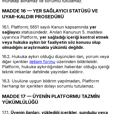
muhatap alınamaz ve sorumlu tutulamaz.
MADDE 16 — YER SAĞLAYICI STATÜSÜ VE
UYAR-KALDIR PROSEDÜRÜ
16.1. Platform; 5651 sayılı Kanun kapsamında
yer
sağlayıcı
statüsündedir. Anılan Kanunun 5. maddesi
uyarınca Platform,
yer sağladığı içeriği kontrol etmek
veya hukuka aykırı bir faaliyetin söz konusu olup
olmadığını araştırmakla yükümlü değildir.
16.2. Hukuka aykırı olduğu düşünülen ilan, yorum veya
diğer içerikler
iletişim formu
üzerinden bildirilebilir.
Platform, hukuka aykırılığından haberdar olduğu içeriği
teknik imkanlar dahilinde yayından kaldırır.
16.3. Usulüne uygun bildirim yapılmadan, Platform
herhangi bir içerikten dolayı sorumlu tutulamaz.
MADDE 17 — ÜYENİN PLATFORMU TAZMİN
YÜKÜMLÜLÜĞÜ
17.1.
Üyenin ilanları, yüklediği içerikler, sunduğu veya