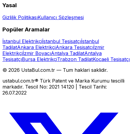
Yasal
Gizlilik Politikası
Kullanıcı Sözleşmesi
Popüler Aramalar
İstanbul Elektrikçi
İstanbul Tesisatçı
İstanbul
Tadilat
Ankara Elektrikçi
Ankara Tesisatçı
İzmir
Elektrikçi
İzmir Boyacı
Antalya Tadilat
Antalya
Tesisatçı
Bursa Elektrikçi
Trabzon Tadilat
Kocaeli Tesisatçı
©
2026
UstaBul.com.tr —
Tum haklari saklidir.
ustabul.com.tr® Türk Patent ve Marka Kurumu tescilli
markadır. Tescil No: 2021 14120 | Tescil Tarihi:
26.07.2022