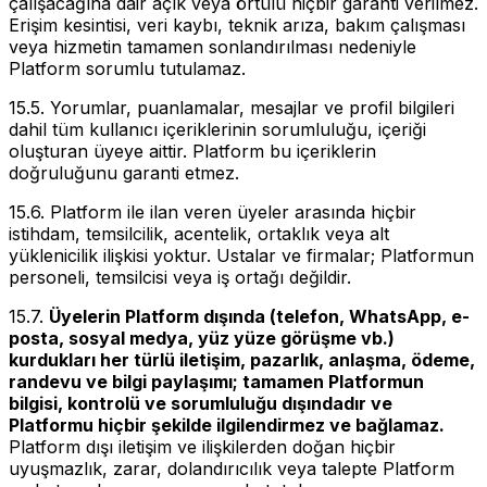
çalışacağına dair açık veya örtülü hiçbir garanti verilmez.
Erişim kesintisi, veri kaybı, teknik arıza, bakım çalışması
veya hizmetin tamamen sonlandırılması nedeniyle
Platform sorumlu tutulamaz.
15.5. Yorumlar, puanlamalar, mesajlar ve profil bilgileri
dahil tüm kullanıcı içeriklerinin sorumluluğu, içeriği
oluşturan üyeye aittir. Platform bu içeriklerin
doğruluğunu garanti etmez.
15.6. Platform ile ilan veren üyeler arasında hiçbir
istihdam, temsilcilik, acentelik, ortaklık veya alt
yüklenicilik ilişkisi yoktur. Ustalar ve firmalar; Platformun
personeli, temsilcisi veya iş ortağı değildir.
15.7.
Üyelerin Platform dışında (telefon, WhatsApp, e-
posta, sosyal medya, yüz yüze görüşme vb.)
kurdukları her türlü iletişim, pazarlık, anlaşma, ödeme,
randevu ve bilgi paylaşımı; tamamen Platformun
bilgisi, kontrolü ve sorumluluğu dışındadır ve
Platformu hiçbir şekilde ilgilendirmez ve bağlamaz.
Platform dışı iletişim ve ilişkilerden doğan hiçbir
uyuşmazlık, zarar, dolandırıcılık veya talepte Platform