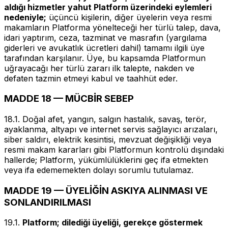
aldığı hizmetler yahut Platform üzerindeki eylemleri
nedeniyle;
üçüncü kişilerin, diğer üyelerin veya resmi
makamların Platforma yönelteceği her türlü talep, dava,
idari yaptırım, ceza, tazminat ve masrafın (yargılama
giderleri ve avukatlık ücretleri dahil) tamamı ilgili üye
tarafından karşılanır. Üye, bu kapsamda Platformun
uğrayacağı her türlü zararı ilk talepte, nakden ve
defaten tazmin etmeyi kabul ve taahhüt eder.
MADDE 18 — MÜCBİR SEBEP
18.1. Doğal afet, yangın, salgın hastalık, savaş, terör,
ayaklanma, altyapı ve internet servis sağlayıcı arızaları,
siber saldırı, elektrik kesintisi, mevzuat değişikliği veya
resmi makam kararları gibi Platformun kontrolü dışındaki
hallerde; Platform, yükümlülüklerini geç ifa etmekten
veya ifa edememekten dolayı sorumlu tutulamaz.
MADDE 19 — ÜYELİĞİN ASKIYA ALINMASI VE
SONLANDIRILMASI
19.1.
Platform; dilediği üyeliği, gerekçe göstermek