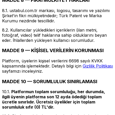
MADDE 8 — FİKRİ MÜLKİYET HAKLARI
8.1. ustabul.com.tr markası, logosu, tasarımı ve yazılımı
Şirket'in fikri mülkiyetindedir; Türk Patent ve Marka
Kurumu nezdinde tescillidir.
8.2. Kullanıcılar yükledikleri içeriklerin (ilan metni,
fotoğraf, video) telif haklarına sahip olduklarını beyan
eder. İhlallerden yükleyen kullanıcı sorumludur.
MADDE 9 — KİŞİSEL VERİLERİN KORUNMASI
Platform, üyelerin kişisel verilerini 6698 sayılı KVKK
kapsamında işlemektedir. Detaylı bilgi için
Gizlilik Politikası
sayfamızı inceleyiniz.
MADDE 10 — SORUMLULUK SINIRLAMASI
10.1.
Platformun toplam sorumluluğu, her durumda,
ilgili üyenin platforma son 12 ayda ödediği toplam
ücretle sınırlıdır. Ücretsiz üyelikler için toplam
sorumluluk sıfır (0) TL'dir.