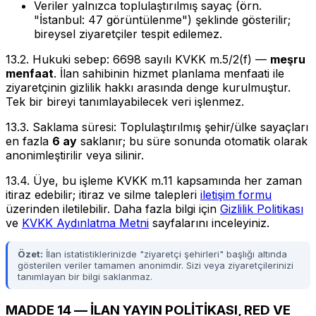
Veriler yalnızca toplulaştırılmış sayaç (örn.
"İstanbul: 47 görüntülenme") şeklinde gösterilir;
bireysel ziyaretçiler tespit edilemez.
13.2. Hukuki sebep: 6698 sayılı KVKK m.5/2(f) —
meşru
menfaat
. İlan sahibinin hizmet planlama menfaati ile
ziyaretçinin gizlilik hakkı arasında denge kurulmuştur.
Tek bir bireyi tanımlayabilecek veri işlenmez.
13.3. Saklama süresi: Toplulaştırılmış şehir/ülke sayaçları
en fazla
6 ay
saklanır; bu süre sonunda otomatik olarak
anonimleştirilir veya silinir.
13.4. Üye, bu işleme KVKK m.11 kapsamında her zaman
itiraz edebilir; itiraz ve silme talepleri
iletişim formu
üzerinden iletilebilir. Daha fazla bilgi için
Gizlilik Politikası
ve
KVKK Aydınlatma Metni
sayfalarını inceleyiniz.
Özet:
İlan istatistiklerinizde "ziyaretçi şehirleri" başlığı altında
gösterilen veriler tamamen anonimdir. Sizi veya ziyaretçilerinizi
tanımlayan bir bilgi saklanmaz.
MADDE 14 — İLAN YAYIN POLİTİKASI, RED VE