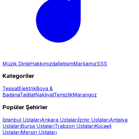
Müzik Dinle
Hakkımızda
İletişim
Markamız
SSS
Kategoriler
Tesisat
Elektrik
Boya &
Badana
Tadilat
Nakliyat
Temizlik
Marangoz
Popüler Şehirler
İstanbul
Ustaları
Ankara
Ustaları
İzmir
Ustaları
Antalya
Ustaları
Bursa
Ustaları
Trabzon
Ustaları
Kocaeli
Ustaları
Mersin
Ustaları