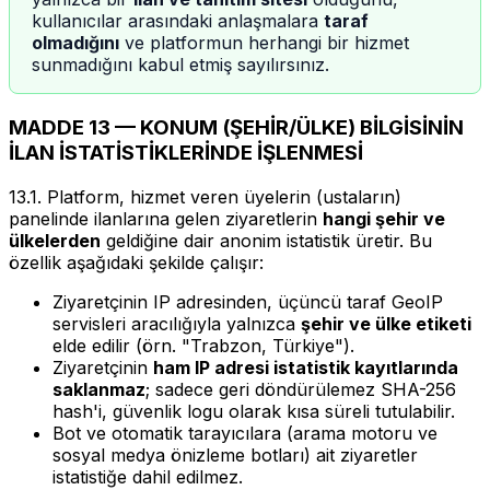
kullanıcılar arasındaki anlaşmalara
taraf
olmadığını
ve platformun herhangi bir hizmet
sunmadığını kabul etmiş sayılırsınız.
MADDE 13 — KONUM (ŞEHİR/ÜLKE) BİLGİSİNİN
İLAN İSTATİSTİKLERİNDE İŞLENMESİ
13.1. Platform, hizmet veren üyelerin (ustaların)
panelinde ilanlarına gelen ziyaretlerin
hangi şehir ve
ülkelerden
geldiğine dair anonim istatistik üretir. Bu
özellik aşağıdaki şekilde çalışır:
Ziyaretçinin IP adresinden, üçüncü taraf GeoIP
servisleri aracılığıyla yalnızca
şehir ve ülke etiketi
elde edilir (örn. "Trabzon, Türkiye").
Ziyaretçinin
ham IP adresi istatistik kayıtlarında
saklanmaz
; sadece geri döndürülemez SHA-256
hash'i, güvenlik logu olarak kısa süreli tutulabilir.
Bot ve otomatik tarayıcılara (arama motoru ve
sosyal medya önizleme botları) ait ziyaretler
istatistiğe dahil edilmez.