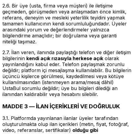
2.6. Bir üye (usta, firma veya müşteri) ile iletişime
geçmeden, görüşmeden veya anlaşmadan önce kimlik,
referans, deneyim ve mesleki yeterlilik teyidini yapmak
tamamen kullanıcının kendi sorumluluğundadır. Üyeler
arasındaki yorum ve değerlendirmeler yalnızca
bilgilendirme amaçlıdır; bir doğrulama veya garanti
niteliği taşımaz.
2.7. İlan veren, ilanında paylaştığı telefon ve diğer iletişim
bilgilerinin
kendi açık rızasıyla herkese açık
olarak
yayınlandığını kabul eder. Telefon paylaşmak zorunlu
değildir; platform içi mesajlaşma kullanılabilir. Bu bilgilerin
üçüncü kişilerce görülmesi, kaydedilmesi veya kötüye
kullanılmasından (istenmeyen arama/mesaj dâhil)
UstaBul sorumlu değildir; üye bu bilgileri dilediği an
ilanından kaldırabilir veya hesabını silebilir.
MADDE 3 — İLAN İÇERİKLERİ VE DOĞRULUK
3.1. Platformda yayınlanan ilanlar üyeler tarafından
oluşturulmakta olup ilan içerikleri (metin, fiyat, fotoğraf,
video, referanslar, sertifikalar)
olduğu gibi