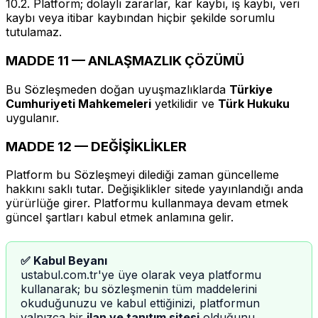
10.2. Platform; dolaylı zararlar, kar kaybı, iş kaybı, veri
kaybı veya itibar kaybından hiçbir şekilde sorumlu
tutulamaz.
MADDE 11 — ANLAŞMAZLIK ÇÖZÜMÜ
Bu Sözleşmeden doğan uyuşmazlıklarda
Türkiye
Cumhuriyeti Mahkemeleri
yetkilidir ve
Türk Hukuku
uygulanır.
MADDE 12 — DEĞİŞİKLİKLER
Platform bu Sözleşmeyi dilediği zaman güncelleme
hakkını saklı tutar. Değişiklikler sitede yayınlandığı anda
yürürlüğe girer. Platformu kullanmaya devam etmek
güncel şartları kabul etmek anlamına gelir.
✅ Kabul Beyanı
ustabul.com.tr'ye üye olarak veya platformu
kullanarak; bu sözleşmenin tüm maddelerini
okuduğunuzu ve kabul ettiğinizi, platformun
yalnızca bir
ilan ve tanıtım sitesi
olduğunu,