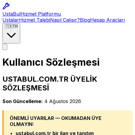
Usta
Bul
Hizmet Platformu
Ustalar
Hizmet Talebi
Nasıl Çalışır?
Blog
Hesap Araçları
🇹🇷
TR
Kullanıcı Sözleşmesi
USTABUL.COM.TR ÜYELİK
SÖZLEŞMESİ
Son Güncelleme:
4 Ağustos 2026
ÖNEMLİ UYARILAR — OKUMADAN ÜYE
OLMAYIN:
ustabul.com.tr bir ilan ve tanıtım