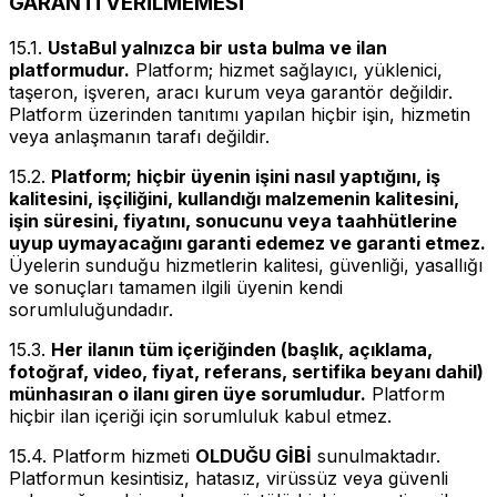
GARANTİ VERİLMEMESİ
15.1.
UstaBul yalnızca bir usta bulma ve ilan
platformudur.
Platform; hizmet sağlayıcı, yüklenici,
taşeron, işveren, aracı kurum veya garantör değildir.
Platform üzerinden tanıtımı yapılan hiçbir işin, hizmetin
veya anlaşmanın tarafı değildir.
15.2.
Platform; hiçbir üyenin işini nasıl yaptığını, iş
kalitesini, işçiliğini, kullandığı malzemenin kalitesini,
işin süresini, fiyatını, sonucunu veya taahhütlerine
uyup uymayacağını garanti edemez ve garanti etmez.
Üyelerin sunduğu hizmetlerin kalitesi, güvenliği, yasallığı
ve sonuçları tamamen ilgili üyenin kendi
sorumluluğundadır.
15.3.
Her ilanın tüm içeriğinden (başlık, açıklama,
fotoğraf, video, fiyat, referans, sertifika beyanı dahil)
münhasıran o ilanı giren üye sorumludur.
Platform
hiçbir ilan içeriği için sorumluluk kabul etmez.
15.4. Platform hizmeti
OLDUĞU GİBİ
sunulmaktadır.
Platformun kesintisiz, hatasız, virüssüz veya güvenli