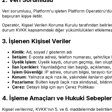
Veri sorumlusu, Platform'u işleten Platform Operatörü'dür
başvuran kişiye iletilir.
Operatör, Kişisel Verileri Koruma Kurulu tarafından belir
durum KVKK kapsamındaki diğer yükümlülükleri etkilemez
3. İşlenen Kişisel Veriler
Kimlik:
Ad, soyad / gösterim adı
İletişim:
E-posta adresi, telefon numarası, şehir/ilçe b
Üyelik İşlem:
Üyelik kaydı, oturum geçmişi, ilan oluşt
İlan İçerikleri:
Yayınladığınız ilan başlığı, açıklaması, g
İşlem Güvenliği:
IP adresi, oturum bilgisi, tarayıcı türü
Konum:
Yalnızca açık rıza ile, yakındaki ilanların gö
Pazarlama:
Bülten kaydı (açık rıza alındıysa), bildirim
Çerez:
Detaylı bilgi için ayrı Çerez Politikası
4. İşleme Amaçları ve Hukuki Sebepler
Kişisel verileriniz, KVKK'nın 5. ve 6. maddelerinde belirtil