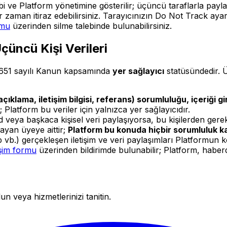
hibi ve Platform yönetimine gösterilir; üçüncü taraflarla payl
aman itiraz edebilirsiniz. Tarayıcınızın
Do Not Track
ayarı
rmu
üzerinden silme talebinde bulunabilirsiniz.
Üçüncü Kişi Verileri
651 sayılı Kanun kapsamında
yer sağlayıcı
statüsündedir. Ü
açıklama, iletişim bilgisi, referans) sorumluluğu, içeriği gi
Platform bu veriler için yalnızca yer sağlayıcıdır.
d veya başkaca kişisel veri paylaşıyorsa, bu kişilerden gerek
ayan üyeye aittir;
Platform bu konuda hiçbir sorumluluk k
vb.) gerçekleşen iletişim ve veri paylaşımları Platformun 
işim formu
üzerinden bildirimde bulunabilir; Platform, haberd
n veya hizmetlerinizi tanitin.