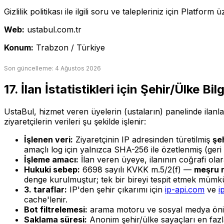
Gizlilik politikası ile ilgili soru ve talepleriniz için Platform
Web:
ustabul.com.tr
Konum:
Trabzon / Türkiye
Son güncelleme: 4 Ağustos 2026
17. İlan İstatistikleri için Şehir/Ülke Bi
UstaBul, hizmet veren üyelerin (ustaların) panelinde ilanl
ziyaretçilerin verileri şu şekilde işlenir:
İşlenen veri:
Ziyaretçinin IP adresinden türetilmiş
şeh
amaçlı log için yalnızca SHA-256 ile özetlenmiş (ger
İşleme amacı:
İlan veren üyeye, ilanının coğrafi olar
Hukuki sebep:
6698 sayılı KVKK m.5/2(f) —
meşru 
denge kurulmuştur; tek bir bireyi tespit etmek mümkü
3. taraflar:
IP'den şehir çıkarımı için
ip-api.com
ve
i
cache'lenir.
Bot filtrelemesi:
arama motoru ve sosyal medya önizle
Saklama süresi:
Anonim şehir/ülke sayaçları en faz