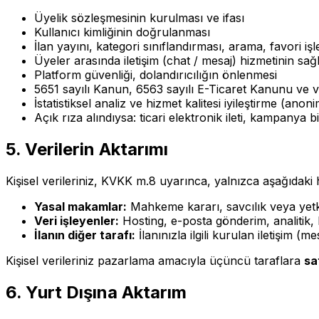
Üyelik sözleşmesinin kurulması ve ifası
Kullanıcı kimliğinin doğrulanması
İlan yayını, kategori sınıflandırması, arama, favori işl
Üyeler arasında iletişim (chat / mesaj) hizmetinin sa
Platform güvenliği, dolandırıcılığın önlenmesi
5651 sayılı Kanun, 6563 sayılı E-Ticaret Kanunu ve 
İstatistiksel analiz ve hizmet kalitesi iyileştirme (anoni
Açık rıza alındıysa: ticari elektronik ileti, kampanya b
5. Verilerin Aktarımı
Kişisel verileriniz, KVKK m.8 uyarınca, yalnızca aşağıdaki ha
Yasal makamlar:
Mahkeme kararı, savcılık veya yetk
Veri işleyenler:
Hosting, e-posta gönderim, analitik, 
İlanın diğer tarafı:
İlanınızla ilgili kurulan iletişim (mes
Kişisel verileriniz pazarlama amacıyla üçüncü taraflara
sa
6. Yurt Dışına Aktarım