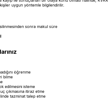
şa veya kayıp ile sonuçlanan bir olaya konu olması halinde, 
 kişiler uygun yöntemle bilgilendirilir.
 silinmesinden sonra makul süre
l
arınız
lmadığını öğrenme
ri bilme
me
k edilmesini isteme
nuç çıkmasına itiraz etme
linde tazminat talep etme