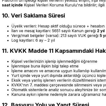
Platform'un işlediği kişisel verilerin yetkisiz erişim, if
saat içinde
Kişisel Verileri Koruma Kurulu'na bildirilir; ilgili
10. Veri Saklama Süresi
Üyelik verileri: Hesap aktif olduğu sürece + hesabın
İlan ve mesaj kayıtları: 5651 sayılı Kanun gereği
2 yıl
Vergi/mali belgeler (varsa): 213 sayılı VUK gereği
5 yı
Log kayıtları: 6 ay – 2 yıl
11. KVKK Madde 11 Kapsamındaki Hakl
Kişisel verilerinizin işlenip işlenmediğini öğrenme
İşlenmişse buna ilişkin bilgi talep etme
İşleme amacını ve amacına uygun kullanılıp kullanı
Yurt içinde veya yurt dışında aktarıldığı üçüncü kişile
Eksik veya yanlış işlenen verilerin düzeltilmesini iste
KVKK'nın 7. maddesi çerçevesinde silinmesini veya yo
Otomatik sistemlerle analiz sonucu aleyhinize bir so
Kanuna aykırı işleme nedeniyle zarara uğramanız ha
12. Başvuru Yolu ve Yanıt Süresi