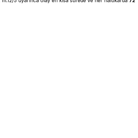
KVKK m.12/5 uyarınca olay en kısa sürede ve her halükarda
72