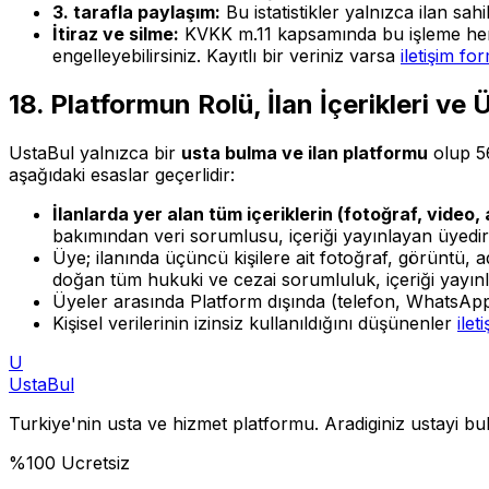
3. tarafla paylaşım:
Bu istatistikler yalnızca ilan sa
İtiraz ve silme:
KVKK m.11 kapsamında bu işleme her z
engelleyebilirsiniz. Kayıtlı bir veriniz varsa
iletişim fo
18. Platformun Rolü, İlan İçerikleri ve 
UstaBul yalnızca bir
usta bulma ve ilan platformu
olup 5
aşağıdaki esaslar geçerlidir:
İlanlarda yer alan tüm içeriklerin (fotoğraf, video, 
bakımından veri sorumlusu, içeriği yayınlayan üyedir; 
Üye; ilanında üçüncü kişilere ait fotoğraf, görüntü, a
doğan tüm hukuki ve cezai sorumluluk, içeriği yayınl
Üyeler arasında Platform dışında (telefon, WhatsApp 
Kişisel verilerinin izinsiz kullanıldığını düşünenler
ilet
U
Usta
Bul
Turkiye'nin usta ve hizmet platformu. Aradiginiz ustayi bulu
%100 Ucretsiz