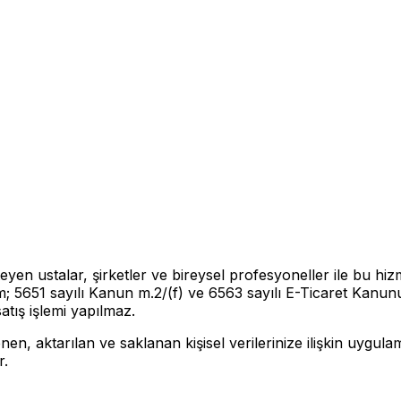
en ustalar, şirketler ve bireysel profesyoneller ile bu hizm
orm; 5651 sayılı Kanun m.2/(f) ve 6563 sayılı E-Ticaret Kan
atış işlemi yapılmaz.
lenen, aktarılan ve saklanan kişisel verilerinize ilişkin uygu
r.