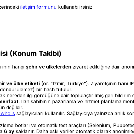
 üzerindeki
iletişim formunu
kullanabilirsiniz.
lgisi (Konum Takibi)
arının hangi
şehir ve ülkelerden
ziyaret edildiğine dair anon
ir ve ülke etiketi
(ör. "İzmir, Türkiye"). Ziyaretçinin
ham IP
i döndürülemez) bir hash tutulur.
ak nereden ilgi gördüğüne dair toplulaştırılmış geri bildirim
menfaat
. İlan sahibinin pazarlama ve hizmet planlama menfa
n değildir.
pwho.is
sağlayıcıları kullanılır. Sağlayıcıya yalnızca anlık so
me botları ve otomatik test araçları (Selenium, Puppeteer v
la
6 ay
saklanır. Daha eski veriler otomatik olarak anonimleştir