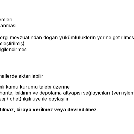
emleri
ğlanması
vergi mevzuatından doğan yükümlülüklerin yerine getirilmes
mleştirilmiş)
ilgilendirmesi
llerde aktarılabilir:
ili kamu kurumu talebi üzerine
harita, bildirim ve depolama altyapısı sağlayıcıları (veri iş
aj / chat) ilgili üye ile paylaşılır
tılmaz, kiraya verilmez veya devredilmez
.