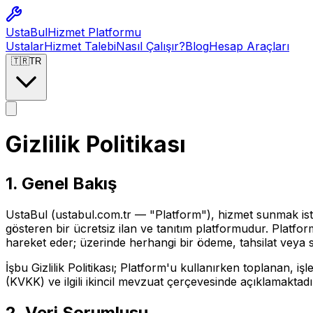
Usta
Bul
Hizmet Platformu
Ustalar
Hizmet Talebi
Nasıl Çalışır?
Blog
Hesap Araçları
🇹🇷
TR
Gizlilik Politikası
1. Genel Bakış
UstaBul (ustabul.com.tr — "Platform"), hizmet sunmak istey
gösteren bir ücretsiz ilan ve tanıtım platformudur. Platf
hareket eder; üzerinde herhangi bir ödeme, tahsilat veya s
İşbu Gizlilik Politikası; Platform'u kullanırken toplanan, iş
(KVKK) ve ilgili ikincil mevzuat çerçevesinde açıklamaktadı
2. Veri Sorumlusu