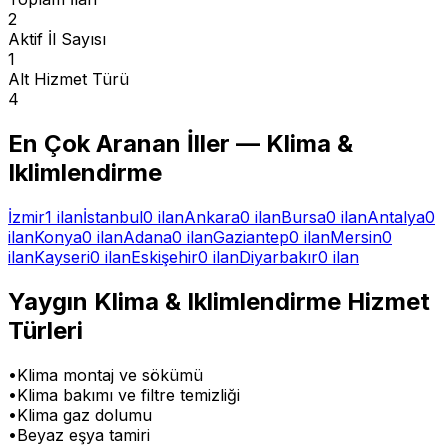
2
Aktif İl Sayısı
1
Alt Hizmet Türü
4
En Çok Aranan İller —
Klima &
Iklimlendirme
İzmir
1
ilan
İstanbul
0
ilan
Ankara
0
ilan
Bursa
0
ilan
Antalya
0
ilan
Konya
0
ilan
Adana
0
ilan
Gaziantep
0
ilan
Mersin
0
ilan
Kayseri
0
ilan
Eskişehir
0
ilan
Diyarbakır
0
ilan
Yaygın
Klima & Iklimlendirme
Hizmet
Türleri
•
Klima montaj ve sökümü
•
Klima bakımı ve filtre temizliği
•
Klima gaz dolumu
•
Beyaz eşya tamiri