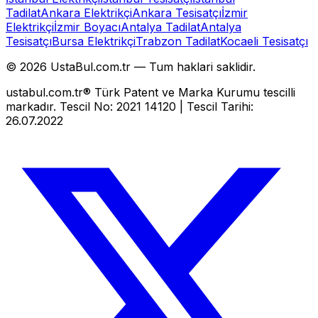
Tadilat
Ankara Elektrikçi
Ankara Tesisatçı
İzmir
Elektrikçi
İzmir Boyacı
Antalya Tadilat
Antalya
Tesisatçı
Bursa Elektrikçi
Trabzon Tadilat
Kocaeli Tesisatçı
©
2026
UstaBul.com.tr —
Tum haklari saklidir.
ustabul.com.tr® Türk Patent ve Marka Kurumu tescilli
markadır. Tescil No: 2021 14120 | Tescil Tarihi:
26.07.2022