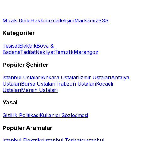
Müzik Dinle
Hakkımızda
İletişim
Markamız
SSS
Kategoriler
Tesisat
Elektrik
Boya &
Badana
Tadilat
Nakliyat
Temizlik
Marangoz
Popüler Şehirler
İstanbul
Ustaları
Ankara
Ustaları
İzmir
Ustaları
Antalya
Ustaları
Bursa
Ustaları
Trabzon
Ustaları
Kocaeli
Ustaları
Mersin
Ustaları
Yasal
Gizlilik Politikası
Kullanıcı Sözleşmesi
Popüler Aramalar
İstanbul Elektrikçi
İstanbul Tesisatçı
İstanbul