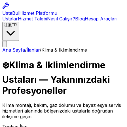
Usta
Bul
Hizmet Platformu
Ustalar
Hizmet Talebi
Nasıl Çalışır?
Blog
Hesap Araçları
🇹🇷
TR
Ana Sayfa
/
İlanlar
/
Klima & Iklimlendirme
❄️
Klima & Iklimlendirme
Ustaları — Yakınınızdaki
Profesyoneller
Klima montajı, bakım, gaz dolumu ve beyaz eşya servis
hizmetleri
alanında bölgenizdeki ustalarla doğrudan
iletişime geçin.
Toplam İlan