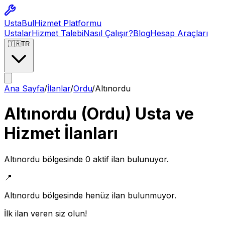
Usta
Bul
Hizmet Platformu
Ustalar
Hizmet Talebi
Nasıl Çalışır?
Blog
Hesap Araçları
🇹🇷
TR
Ana Sayfa
/
İlanlar
/
Ordu
/
Altınordu
Altınordu
(
Ordu
) Usta ve
Hizmet İlanları
Altınordu
bölgesinde
0
aktif ilan bulunuyor.
📍
Altınordu
bölgesinde henüz ilan bulunmuyor.
İlk ilan veren siz olun!