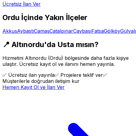
Ücretsiz İlan Ver
Ordu
İçinde Yakın İlçeler
Akkuş
Aybastı
Çamaş
Çatalpınar
Çaybaşı
Fatsa
Gölköy
Gülyalı
📍
Altınordu
'da Usta mısın?
Hizmetini
Altınordu
(
Ordu
) bölgesinde daha fazla kişiye
ulaştır. Ücretsiz kayıt ol ve ilanını hemen yayınla.
✅
Ücretsiz ilan yayınla
✅
Projelere teklif ver
✅
Müşterilerle doğrudan iletişim kur
Hemen Kayıt Ol ve İlan Ver