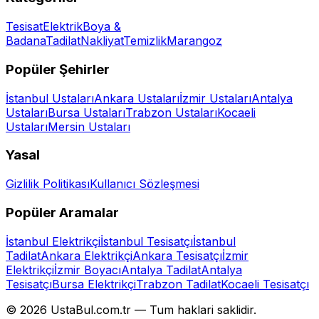
Tesisat
Elektrik
Boya &
Badana
Tadilat
Nakliyat
Temizlik
Marangoz
Popüler Şehirler
İstanbul
Ustaları
Ankara
Ustaları
İzmir
Ustaları
Antalya
Ustaları
Bursa
Ustaları
Trabzon
Ustaları
Kocaeli
Ustaları
Mersin
Ustaları
Yasal
Gizlilik Politikası
Kullanıcı Sözleşmesi
Popüler Aramalar
İstanbul Elektrikçi
İstanbul Tesisatçı
İstanbul
Tadilat
Ankara Elektrikçi
Ankara Tesisatçı
İzmir
Elektrikçi
İzmir Boyacı
Antalya Tadilat
Antalya
Tesisatçı
Bursa Elektrikçi
Trabzon Tadilat
Kocaeli Tesisatçı
©
2026
UstaBul.com.tr —
Tum haklari saklidir.