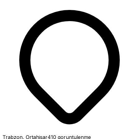
Trabzon
, Ortahisar
410
goruntulenme