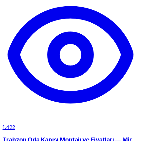
1.422
Trabzon Oda Kapısı Montajı ve Fiyatları — Mir