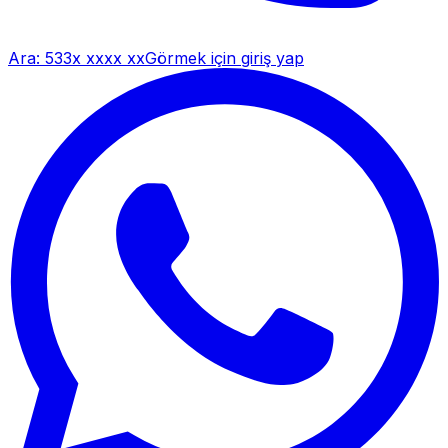
Ara:
533x xxxx xx
Görmek için giriş yap