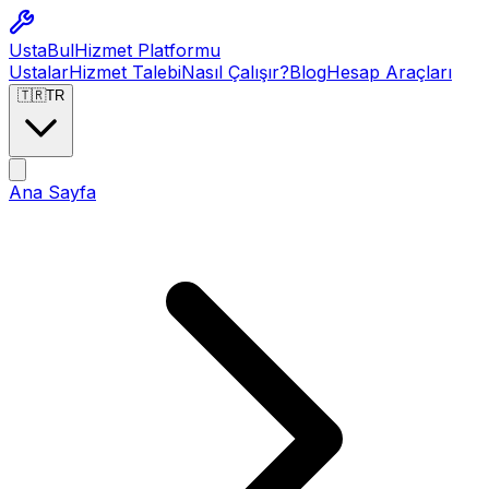
Usta
Bul
Hizmet Platformu
Ustalar
Hizmet Talebi
Nasıl Çalışır?
Blog
Hesap Araçları
🇹🇷
TR
Ana Sayfa