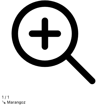
1
/
1
🪚
Marangoz