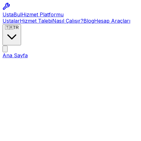
Usta
Bul
Hizmet Platformu
Ustalar
Hizmet Talebi
Nasıl Çalışır?
Blog
Hesap Araçları
🇹🇷
TR
Ana Sayfa