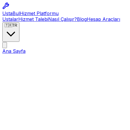
Usta
Bul
Hizmet Platformu
Ustalar
Hizmet Talebi
Nasıl Çalışır?
Blog
Hesap Araçları
🇹🇷
TR
Ana Sayfa