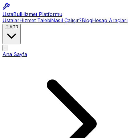
Usta
Bul
Hizmet Platformu
Ustalar
Hizmet Talebi
Nasıl Çalışır?
Blog
Hesap Araçları
🇹🇷
TR
Ana Sayfa