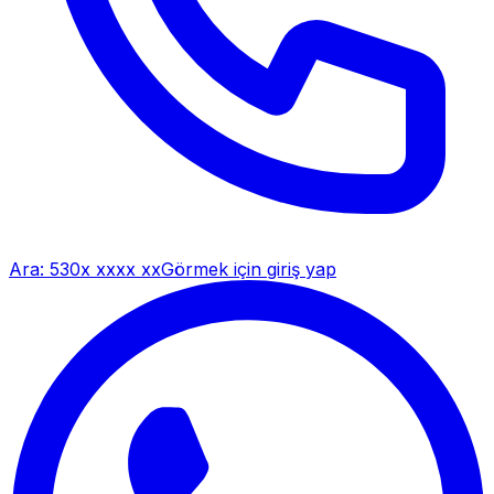
Ara:
530x xxxx xx
Görmek için giriş yap