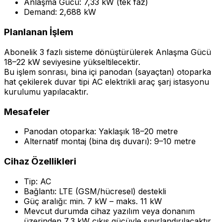
Anlaşma Gücü: 7,33 kW (tek faz)
Demand: 2,688 kW
Planlanan İşlem
Abonelik 3 fazlı sisteme dönüştürülerek Anlaşma Gücü
18–22 kW seviyesine yükseltilecektir.
Bu işlem sonrası, bina içi panodan (sayaçtan) otoparka
hat çekilerek duvar tipi AC elektrikli araç şarj istasyonu
kurulumu yapılacaktır.
Mesafeler
Panodan otoparka: Yaklaşık 18–20 metre
Alternatif montaj (bina dış duvarı): 9–10 metre
Cihaz Özellikleri
Tip: AC
Bağlantı: LTE (GSM/hücresel) destekli
Güç aralığı: min. 7 kW – maks. 11 kW
Mevcut durumda cihaz yazılım veya donanım
üzerinden 7,3 kW çıkış gücüyle sınırlandırılacaktır.