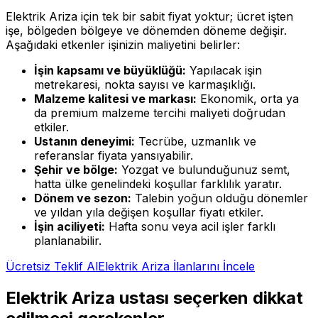
Elektrik Ariza
için tek bir sabit fiyat yoktur; ücret işten
işe, bölgeden bölgeye ve dönemden döneme değişir.
Aşağıdaki etkenler işinizin maliyetini belirler:
İşin kapsamı ve büyüklüğü
:
Yapılacak işin
metrekaresi, nokta sayısı ve karmaşıklığı.
Malzeme kalitesi ve markası
:
Ekonomik, orta ya
da premium malzeme tercihi maliyeti doğrudan
etkiler.
Ustanın deneyimi
:
Tecrübe, uzmanlık ve
referanslar fiyata yansıyabilir.
Şehir ve bölge
:
Yozgat ve bulunduğunuz semt,
hatta ülke genelindeki koşullar farklılık yaratır.
Dönem ve sezon
:
Talebin yoğun olduğu dönemler
ve yıldan yıla değişen koşullar fiyatı etkiler.
İşin aciliyeti
:
Hafta sonu veya acil işler farklı
planlanabilir.
Ücretsiz Teklif Al
Elektrik Ariza
İlanlarını İncele
Elektrik Ariza
ustası seçerken dikkat