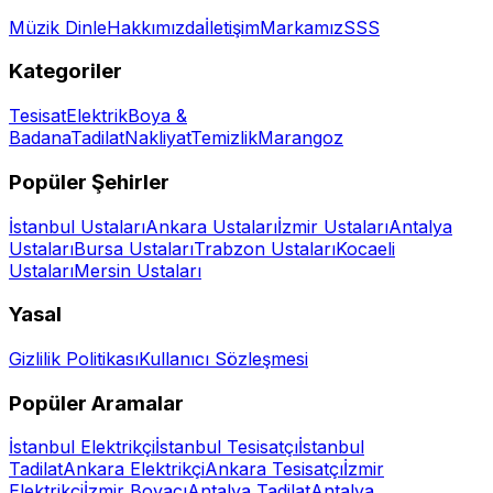
Müzik Dinle
Hakkımızda
İletişim
Markamız
SSS
Kategoriler
Tesisat
Elektrik
Boya &
Badana
Tadilat
Nakliyat
Temizlik
Marangoz
Popüler Şehirler
İstanbul
Ustaları
Ankara
Ustaları
İzmir
Ustaları
Antalya
Ustaları
Bursa
Ustaları
Trabzon
Ustaları
Kocaeli
Ustaları
Mersin
Ustaları
Yasal
Gizlilik Politikası
Kullanıcı Sözleşmesi
Popüler Aramalar
İstanbul Elektrikçi
İstanbul Tesisatçı
İstanbul
Tadilat
Ankara Elektrikçi
Ankara Tesisatçı
İzmir
Elektrikçi
İzmir Boyacı
Antalya Tadilat
Antalya