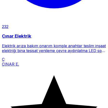
232
Çınar Elektrik
Elektrik arıza bakım onarım komple anahtar teslim inşaat
elektriği bina tesisat yenileme çevre aydınlatma LED spot
mon
Ç
ÇINAR E.