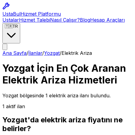
Usta
Bul
Hizmet Platformu
Ustalar
Hizmet Talebi
Nasıl Çalışır?
Blog
Hesap Araçları
🇹🇷
TR
Ana Sayfa
/
İlanlar
/
Yozgat
/
Elektrik Ariza
Yozgat İçin En Çok Aranan
Elektrik Ariza Hizmetleri
Yozgat
bölgesinde
1
elektrik ariza
ilanı bulundu.
1
aktif ilan
Yozgat
'da
elektrik ariza
fiyatını ne
belirler?