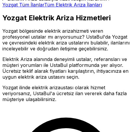
Yozgat
Tüm İlanlar
Tüm
Elektrik Ariza
İlanları
Yozgat
Elektrik Ariza
Hizmetleri
Yozgat
bölgesinde
elektrik ariza
hizmeti veren
profesyonel ustalar mı arıyorsunuz? UstaBul'da
Yozgat
ve çevresindeki
elektrik ariza
ustalarını bulabilir, ilanlarını
inceleyebilir ve doğrudan iletişime geçebilirsiniz.
Elektrik Ariza
alanında deneyimli ustalar, referansları ve
müşteri yorumları ile UstaBul platformunda yer alıyor.
Ücretsiz teklif alarak fiyatları karşılaştırın, ihtiyacınıza en
uygun
elektrik ariza
ustasını seçin.
Yozgat
ilinde
elektrik ariza
ustası olarak hizmet
veriyorsanız, UstaBul'a ücretsiz ilan vererek daha fazla
müşteriye ulaşabilirsiniz.