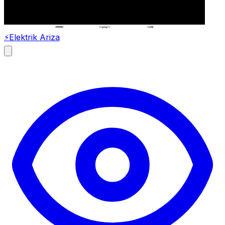
⚡
Elektrik Ariza