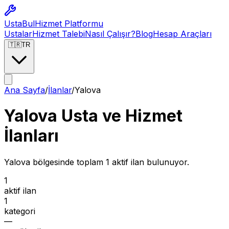
Usta
Bul
Hizmet Platformu
Ustalar
Hizmet Talebi
Nasıl Çalışır?
Blog
Hesap Araçları
🇹🇷
TR
Ana Sayfa
/
İlanlar
/
Yalova
Yalova Usta ve Hizmet
İlanları
Yalova
bölgesinde toplam
1
aktif ilan bulunuyor.
1
aktif ilan
1
kategori
—