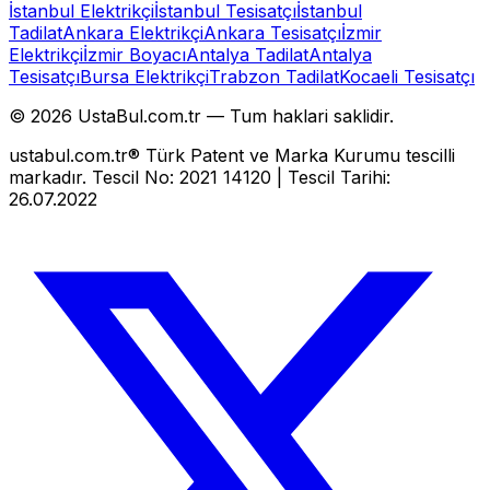
İstanbul Elektrikçi
İstanbul Tesisatçı
İstanbul
Tadilat
Ankara Elektrikçi
Ankara Tesisatçı
İzmir
Elektrikçi
İzmir Boyacı
Antalya Tadilat
Antalya
Tesisatçı
Bursa Elektrikçi
Trabzon Tadilat
Kocaeli Tesisatçı
©
2026
UstaBul.com.tr —
Tum haklari saklidir.
ustabul.com.tr® Türk Patent ve Marka Kurumu tescilli
markadır. Tescil No: 2021 14120 | Tescil Tarihi:
26.07.2022