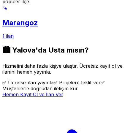
popüler ilçe
🪚
Marangoz
1
ilan
🏙️
Yalova
'da Usta mısın?
Hizmetini daha fazla kişiye ulaştır. Ücretsiz kayıt ol ve
ilanını hemen yayınla.
✅
Ücretsiz ilan yayınla
✅
Projelere teklif ver
✅
Müşterilerle doğrudan iletişim kur
Hemen Kayıt Ol ve İlan Ver