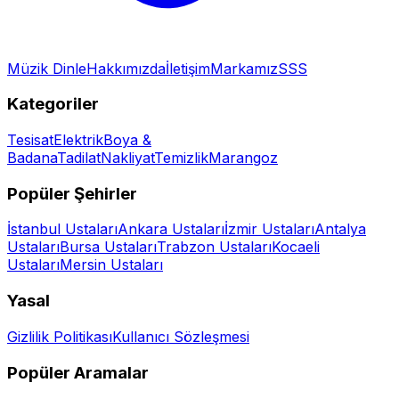
Müzik Dinle
Hakkımızda
İletişim
Markamız
SSS
Kategoriler
Tesisat
Elektrik
Boya &
Badana
Tadilat
Nakliyat
Temizlik
Marangoz
Popüler Şehirler
İstanbul
Ustaları
Ankara
Ustaları
İzmir
Ustaları
Antalya
Ustaları
Bursa
Ustaları
Trabzon
Ustaları
Kocaeli
Ustaları
Mersin
Ustaları
Yasal
Gizlilik Politikası
Kullanıcı Sözleşmesi
Popüler Aramalar