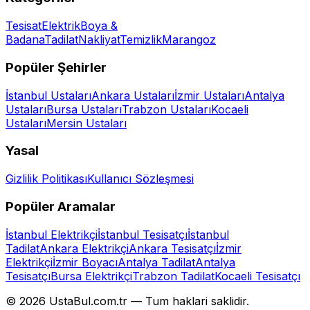
Tesisat
Elektrik
Boya &
Badana
Tadilat
Nakliyat
Temizlik
Marangoz
Popüler Şehirler
İstanbul
Ustaları
Ankara
Ustaları
İzmir
Ustaları
Antalya
Ustaları
Bursa
Ustaları
Trabzon
Ustaları
Kocaeli
Ustaları
Mersin
Ustaları
Yasal
Gizlilik Politikası
Kullanıcı Sözleşmesi
Popüler Aramalar
İstanbul Elektrikçi
İstanbul Tesisatçı
İstanbul
Tadilat
Ankara Elektrikçi
Ankara Tesisatçı
İzmir
Elektrikçi
İzmir Boyacı
Antalya Tadilat
Antalya
Tesisatçı
Bursa Elektrikçi
Trabzon Tadilat
Kocaeli Tesisatçı
©
2026
UstaBul.com.tr —
Tum haklari saklidir.