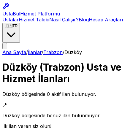
Usta
Bul
Hizmet Platformu
Ustalar
Hizmet Talebi
Nasıl Çalışır?
Blog
Hesap Araçları
🇹🇷
TR
Ana Sayfa
/
İlanlar
/
Trabzon
/
Düzköy
Düzköy
(
Trabzon
) Usta ve
Hizmet İlanları
Düzköy
bölgesinde
0
aktif ilan bulunuyor.
📍
Düzköy
bölgesinde henüz ilan bulunmuyor.
İlk ilan veren siz olun!