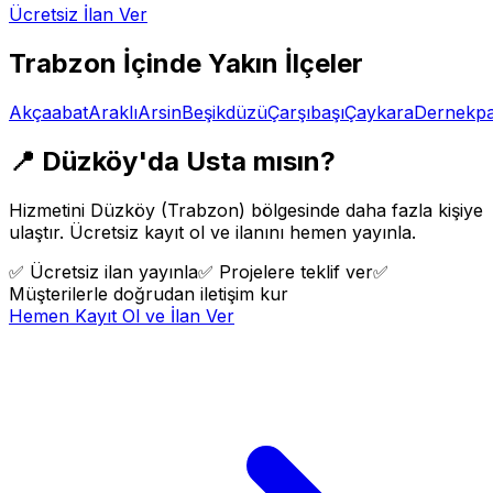
Ücretsiz İlan Ver
Trabzon
İçinde Yakın İlçeler
Akçaabat
Araklı
Arsin
Beşikdüzü
Çarşıbaşı
Çaykara
Dernekpa
📍
Düzköy
'da Usta mısın?
Hizmetini
Düzköy
(
Trabzon
) bölgesinde daha fazla kişiye
ulaştır. Ücretsiz kayıt ol ve ilanını hemen yayınla.
✅
Ücretsiz ilan yayınla
✅
Projelere teklif ver
✅
Müşterilerle doğrudan iletişim kur
Hemen Kayıt Ol ve İlan Ver