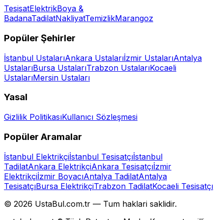
Tesisat
Elektrik
Boya &
Badana
Tadilat
Nakliyat
Temizlik
Marangoz
Popüler Şehirler
İstanbul
Ustaları
Ankara
Ustaları
İzmir
Ustaları
Antalya
Ustaları
Bursa
Ustaları
Trabzon
Ustaları
Kocaeli
Ustaları
Mersin
Ustaları
Yasal
Gizlilik Politikası
Kullanıcı Sözleşmesi
Popüler Aramalar
İstanbul Elektrikçi
İstanbul Tesisatçı
İstanbul
Tadilat
Ankara Elektrikçi
Ankara Tesisatçı
İzmir
Elektrikçi
İzmir Boyacı
Antalya Tadilat
Antalya
Tesisatçı
Bursa Elektrikçi
Trabzon Tadilat
Kocaeli Tesisatçı
©
2026
UstaBul.com.tr —
Tum haklari saklidir.