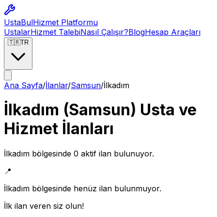
Usta
Bul
Hizmet Platformu
Ustalar
Hizmet Talebi
Nasıl Çalışır?
Blog
Hesap Araçları
🇹🇷
TR
Ana Sayfa
/
İlanlar
/
Samsun
/
İlkadım
İlkadım
(
Samsun
) Usta ve
Hizmet İlanları
İlkadım
bölgesinde
0
aktif ilan bulunuyor.
📍
İlkadım
bölgesinde henüz ilan bulunmuyor.
İlk ilan veren siz olun!