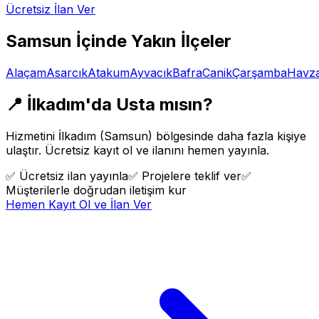
Ücretsiz İlan Ver
Samsun
İçinde Yakın İlçeler
Alaçam
Asarcık
Atakum
Ayvacık
Bafra
Canik
Çarşamba
Havz
📍
İlkadım
'da Usta mısın?
Hizmetini
İlkadım
(
Samsun
) bölgesinde daha fazla kişiye
ulaştır. Ücretsiz kayıt ol ve ilanını hemen yayınla.
✅
Ücretsiz ilan yayınla
✅
Projelere teklif ver
✅
Müşterilerle doğrudan iletişim kur
Hemen Kayıt Ol ve İlan Ver