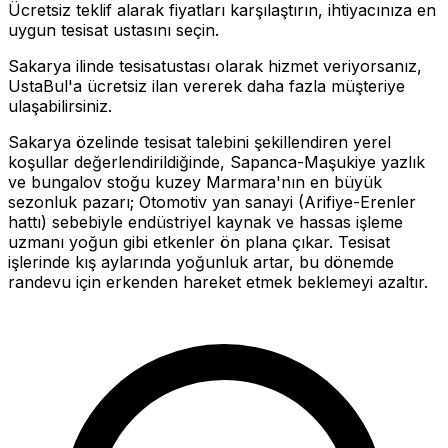
Ücretsiz teklif alarak fiyatları karşılaştırın, ihtiyacınıza en
uygun
tesisat
ustasını seçin.
Sakarya
ilinde
tesisat
ustası olarak hizmet veriyorsanız,
UstaBul'a ücretsiz ilan vererek daha fazla müşteriye
ulaşabilirsiniz.
Sakarya
özelinde
tesisat
talebini şekillendiren yerel
koşullar değerlendirildiğinde,
Sapanca-Maşukiye yazlık
ve bungalov stoğu kuzey Marmara'nın en büyük
sezonluk pazarı; Otomotiv yan sanayi (Arifiye-Erenler
hattı) sebebiyle endüstriyel kaynak ve hassas işleme
uzmanı yoğun
gibi etkenler ön plana çıkar.
Tesisat
işlerinde
kış
aylarında yoğunluk artar, bu dönemde
randevu için erkenden hareket etmek beklemeyi azaltır.