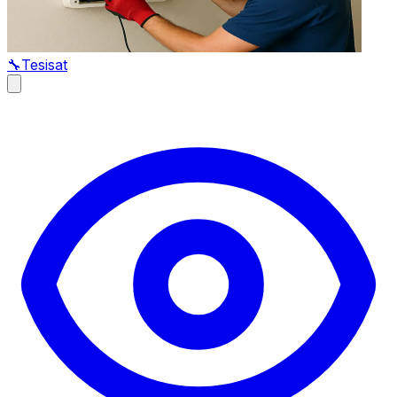
🔧
Tesisat