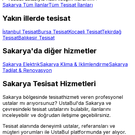
Sakarya
Tüm İlanlar
Tüm
Tesisat
İlanları
Yakın illerde
tesisat
İstanbul
Tesisat
Bursa
Tesisat
Kocaeli
Tesisat
Tekirdağ
Tesisat
Balıkesir
Tesisat
Sakarya
'da diğer hizmetler
Sakarya
Elektrik
Sakarya
Klima & Iklimlendirme
Sakarya
Tadilat & Renovasyon
Sakarya
Tesisat
Hizmetleri
Sakarya
bölgesinde
tesisat
hizmeti veren profesyonel
ustalar mı arıyorsunuz? UstaBul'da
Sakarya
ve
çevresindeki
tesisat
ustalarını bulabilir, ilanlarını
inceleyebilir ve doğrudan iletişime geçebilirsiniz.
Tesisat
alanında deneyimli ustalar, referansları ve
müşteri yorumları ile UstaBul platformunda yer alıyor.