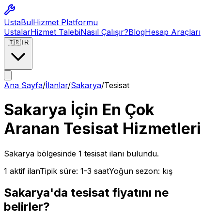
Usta
Bul
Hizmet Platformu
Ustalar
Hizmet Talebi
Nasıl Çalışır?
Blog
Hesap Araçları
🇹🇷
TR
Ana Sayfa
/
İlanlar
/
Sakarya
/
Tesisat
Sakarya İçin En Çok
Aranan Tesisat Hizmetleri
Sakarya
bölgesinde
1
tesisat
ilanı bulundu.
1
aktif ilan
Tipik süre:
1-3 saat
Yoğun sezon:
kış
Sakarya
'da
tesisat
fiyatını ne
belirler?