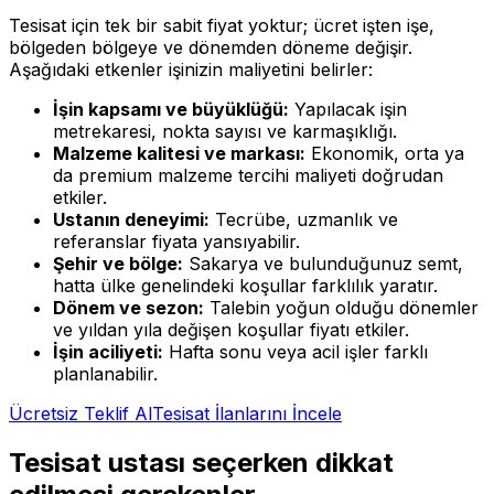
Tesisat
için tek bir sabit fiyat yoktur; ücret işten işe,
bölgeden bölgeye ve dönemden döneme değişir.
Aşağıdaki etkenler işinizin maliyetini belirler:
İşin kapsamı ve büyüklüğü
:
Yapılacak işin
metrekaresi, nokta sayısı ve karmaşıklığı.
Malzeme kalitesi ve markası
:
Ekonomik, orta ya
da premium malzeme tercihi maliyeti doğrudan
etkiler.
Ustanın deneyimi
:
Tecrübe, uzmanlık ve
referanslar fiyata yansıyabilir.
Şehir ve bölge
:
Sakarya ve bulunduğunuz semt,
hatta ülke genelindeki koşullar farklılık yaratır.
Dönem ve sezon
:
Talebin yoğun olduğu dönemler
ve yıldan yıla değişen koşullar fiyatı etkiler.
İşin aciliyeti
:
Hafta sonu veya acil işler farklı
planlanabilir.
Ücretsiz Teklif Al
Tesisat
İlanlarını İncele
Tesisat
ustası seçerken dikkat