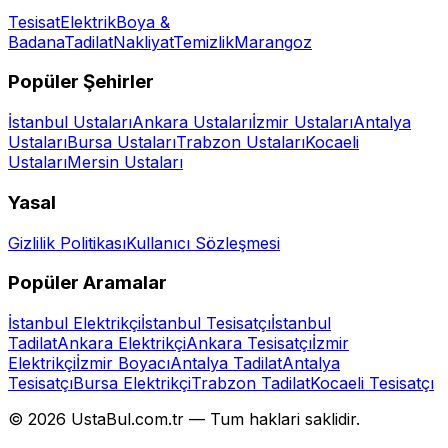
Tesisat
Elektrik
Boya &
Badana
Tadilat
Nakliyat
Temizlik
Marangoz
Popüler Şehirler
İstanbul
Ustaları
Ankara
Ustaları
İzmir
Ustaları
Antalya
Ustaları
Bursa
Ustaları
Trabzon
Ustaları
Kocaeli
Ustaları
Mersin
Ustaları
Yasal
Gizlilik Politikası
Kullanıcı Sözleşmesi
Popüler Aramalar
İstanbul Elektrikçi
İstanbul Tesisatçı
İstanbul
Tadilat
Ankara Elektrikçi
Ankara Tesisatçı
İzmir
Elektrikçi
İzmir Boyacı
Antalya Tadilat
Antalya
Tesisatçı
Bursa Elektrikçi
Trabzon Tadilat
Kocaeli Tesisatçı
©
2026
UstaBul.com.tr —
Tum haklari saklidir.