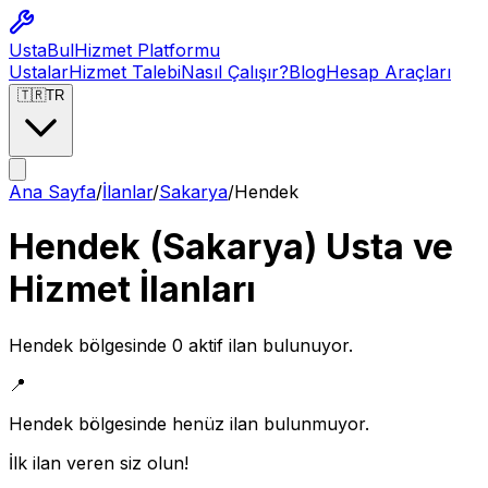
Usta
Bul
Hizmet Platformu
Ustalar
Hizmet Talebi
Nasıl Çalışır?
Blog
Hesap Araçları
🇹🇷
TR
Ana Sayfa
/
İlanlar
/
Sakarya
/
Hendek
Hendek
(
Sakarya
) Usta ve
Hizmet İlanları
Hendek
bölgesinde
0
aktif ilan bulunuyor.
📍
Hendek
bölgesinde henüz ilan bulunmuyor.
İlk ilan veren siz olun!