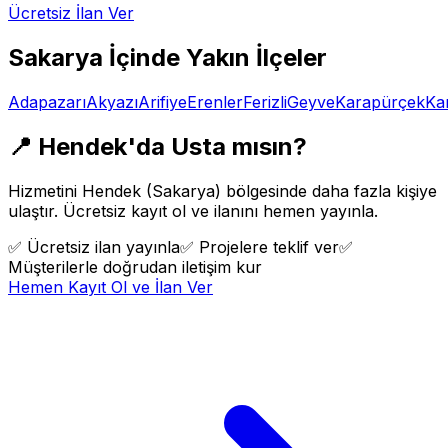
Ücretsiz İlan Ver
Sakarya
İçinde Yakın İlçeler
Adapazarı
Akyazı
Arifiye
Erenler
Ferizli
Geyve
Karapürçek
Ka
📍
Hendek
'da Usta mısın?
Hizmetini
Hendek
(
Sakarya
) bölgesinde daha fazla kişiye
ulaştır. Ücretsiz kayıt ol ve ilanını hemen yayınla.
✅
Ücretsiz ilan yayınla
✅
Projelere teklif ver
✅
Müşterilerle doğrudan iletişim kur
Hemen Kayıt Ol ve İlan Ver