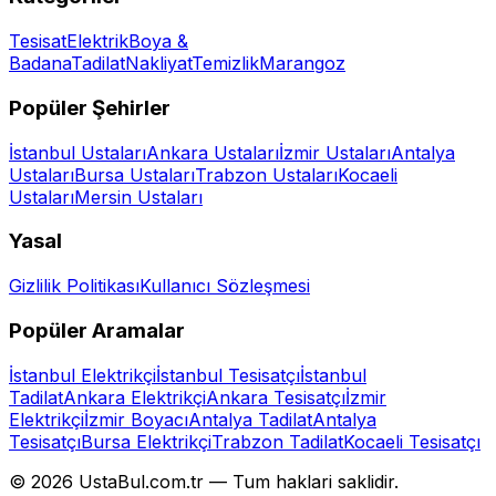
Tesisat
Elektrik
Boya &
Badana
Tadilat
Nakliyat
Temizlik
Marangoz
Popüler Şehirler
İstanbul
Ustaları
Ankara
Ustaları
İzmir
Ustaları
Antalya
Ustaları
Bursa
Ustaları
Trabzon
Ustaları
Kocaeli
Ustaları
Mersin
Ustaları
Yasal
Gizlilik Politikası
Kullanıcı Sözleşmesi
Popüler Aramalar
İstanbul Elektrikçi
İstanbul Tesisatçı
İstanbul
Tadilat
Ankara Elektrikçi
Ankara Tesisatçı
İzmir
Elektrikçi
İzmir Boyacı
Antalya Tadilat
Antalya
Tesisatçı
Bursa Elektrikçi
Trabzon Tadilat
Kocaeli Tesisatçı
©
2026
UstaBul.com.tr —
Tum haklari saklidir.