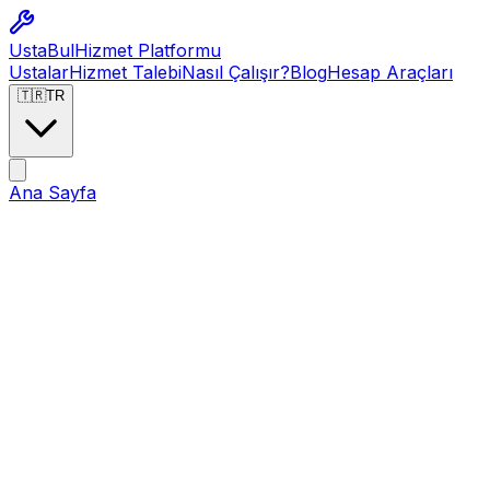
Usta
Bul
Hizmet Platformu
Ustalar
Hizmet Talebi
Nasıl Çalışır?
Blog
Hesap Araçları
🇹🇷
TR
Ana Sayfa