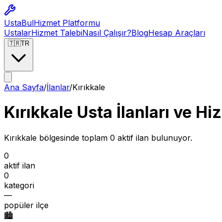
Usta
Bul
Hizmet Platformu
Ustalar
Hizmet Talebi
Nasıl Çalışır?
Blog
Hesap Araçları
🇹🇷
TR
Ana Sayfa
/
İlanlar
/
Kırıkkale
Kırıkkale Usta İlanları ve H
Kırıkkale
bölgesinde toplam
0
aktif ilan bulunuyor.
0
aktif ilan
0
kategori
—
popüler ilçe
🏙️