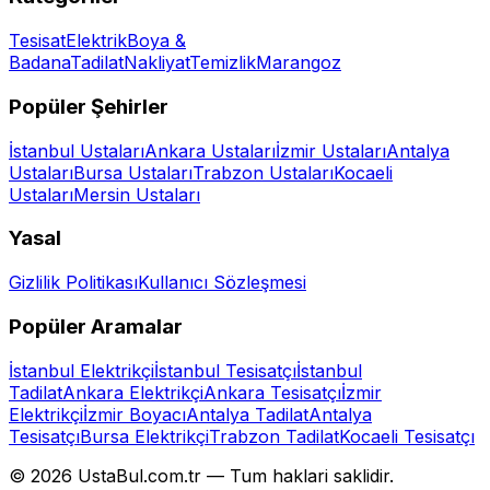
Tesisat
Elektrik
Boya &
Badana
Tadilat
Nakliyat
Temizlik
Marangoz
Popüler Şehirler
İstanbul
Ustaları
Ankara
Ustaları
İzmir
Ustaları
Antalya
Ustaları
Bursa
Ustaları
Trabzon
Ustaları
Kocaeli
Ustaları
Mersin
Ustaları
Yasal
Gizlilik Politikası
Kullanıcı Sözleşmesi
Popüler Aramalar
İstanbul Elektrikçi
İstanbul Tesisatçı
İstanbul
Tadilat
Ankara Elektrikçi
Ankara Tesisatçı
İzmir
Elektrikçi
İzmir Boyacı
Antalya Tadilat
Antalya
Tesisatçı
Bursa Elektrikçi
Trabzon Tadilat
Kocaeli Tesisatçı
©
2026
UstaBul.com.tr —
Tum haklari saklidir.