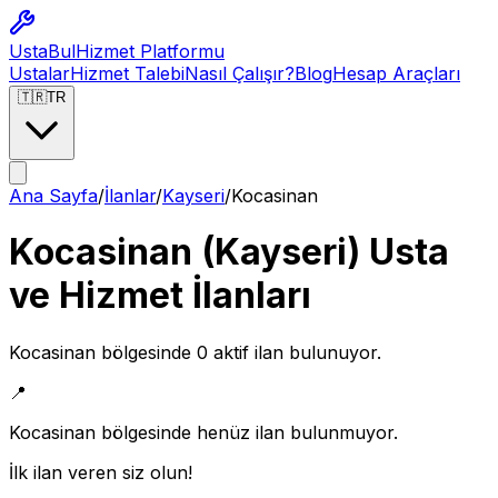
Usta
Bul
Hizmet Platformu
Ustalar
Hizmet Talebi
Nasıl Çalışır?
Blog
Hesap Araçları
🇹🇷
TR
Ana Sayfa
/
İlanlar
/
Kayseri
/
Kocasinan
Kocasinan
(
Kayseri
) Usta
ve Hizmet İlanları
Kocasinan
bölgesinde
0
aktif ilan bulunuyor.
📍
Kocasinan
bölgesinde henüz ilan bulunmuyor.
İlk ilan veren siz olun!