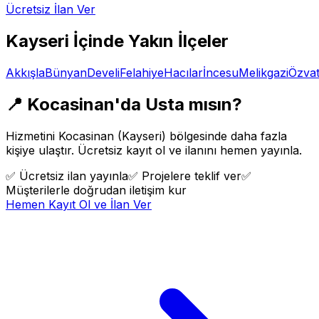
Ücretsiz İlan Ver
Kayseri
İçinde Yakın İlçeler
Akkışla
Bünyan
Develi
Felahiye
Hacılar
İncesu
Melikgazi
Özva
📍
Kocasinan
'da Usta mısın?
Hizmetini
Kocasinan
(
Kayseri
) bölgesinde daha fazla
kişiye ulaştır. Ücretsiz kayıt ol ve ilanını hemen yayınla.
✅
Ücretsiz ilan yayınla
✅
Projelere teklif ver
✅
Müşterilerle doğrudan iletişim kur
Hemen Kayıt Ol ve İlan Ver