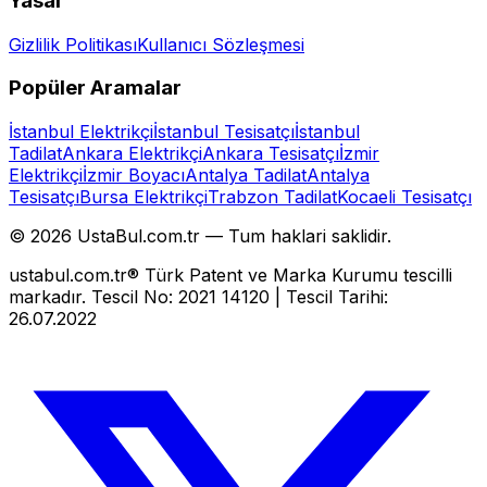
Yasal
Gizlilik Politikası
Kullanıcı Sözleşmesi
Popüler Aramalar
İstanbul Elektrikçi
İstanbul Tesisatçı
İstanbul
Tadilat
Ankara Elektrikçi
Ankara Tesisatçı
İzmir
Elektrikçi
İzmir Boyacı
Antalya Tadilat
Antalya
Tesisatçı
Bursa Elektrikçi
Trabzon Tadilat
Kocaeli Tesisatçı
©
2026
UstaBul.com.tr —
Tum haklari saklidir.
ustabul.com.tr® Türk Patent ve Marka Kurumu tescilli
markadır. Tescil No: 2021 14120 | Tescil Tarihi:
26.07.2022