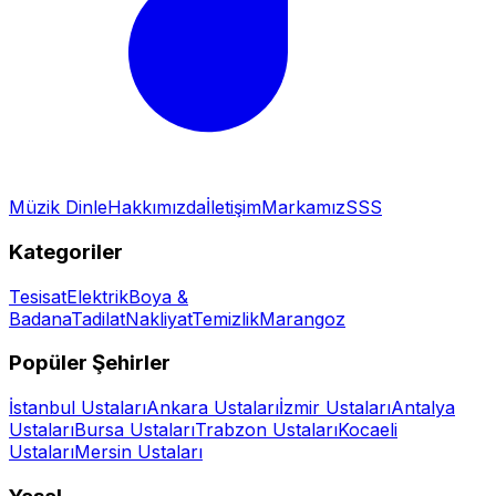
Müzik Dinle
Hakkımızda
İletişim
Markamız
SSS
Kategoriler
Tesisat
Elektrik
Boya &
Badana
Tadilat
Nakliyat
Temizlik
Marangoz
Popüler Şehirler
İstanbul
Ustaları
Ankara
Ustaları
İzmir
Ustaları
Antalya
Ustaları
Bursa
Ustaları
Trabzon
Ustaları
Kocaeli
Ustaları
Mersin
Ustaları