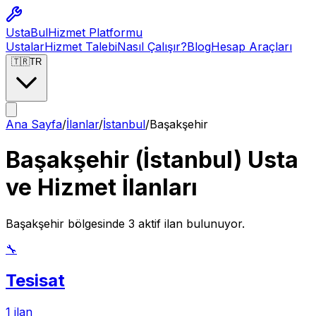
Usta
Bul
Hizmet Platformu
Ustalar
Hizmet Talebi
Nasıl Çalışır?
Blog
Hesap Araçları
🇹🇷
TR
Ana Sayfa
/
İlanlar
/
İstanbul
/
Başakşehir
Başakşehir
(
İstanbul
) Usta
ve Hizmet İlanları
Başakşehir
bölgesinde
3
aktif ilan bulunuyor.
🔧
Tesisat
1
ilan