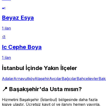
🍳
Beyaz Esya
1
ilan
🎨
Ic Cephe Boya
1
ilan
İstanbul
İçinde Yakın İlçeler
Adalar
Arnavutköy
Ataşehir
Avcılar
Bağcılar
Bahçelievler
Bak
📍
Başakşehir
'da Usta mısın?
Hizmetini
Başakşehir
(
İstanbul
) bölgesinde daha fazla
kişiye ulaştır. Ücretsiz kayıt ol ve ilanını hemen yayınla.