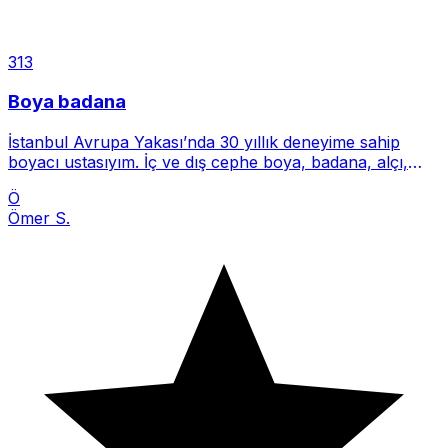
313
Boya badana
İstanbul Avrupa Yakası’nda 30 yıllık deneyime sahip
boyacı ustasıyım. İç ve dış cephe boya, badana, alçı,
sıva ve tamira
Ö
Ömer S.