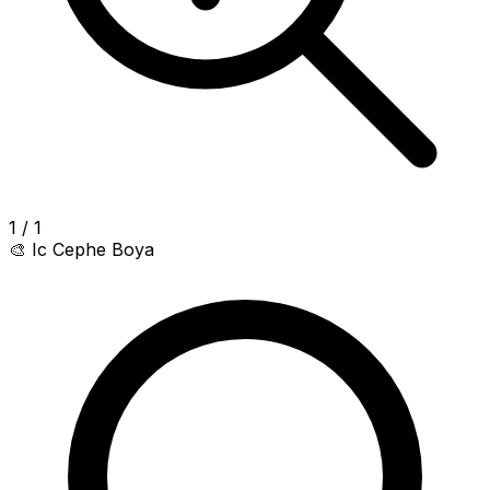
1
/
1
🎨
Ic Cephe Boya