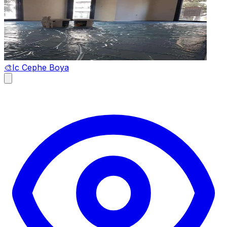
🎨
Ic Cephe Boya