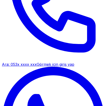
Ara:
053x xxxx xxx
Görmek için giriş yap