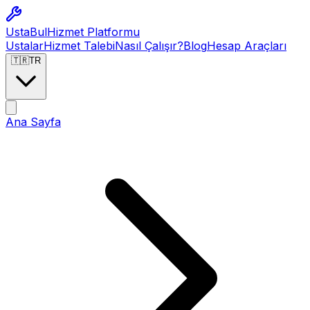
Usta
Bul
Hizmet Platformu
Ustalar
Hizmet Talebi
Nasıl Çalışır?
Blog
Hesap Araçları
🇹🇷
TR
Ana Sayfa