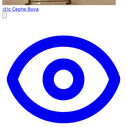
🎨
Ic Cephe Boya