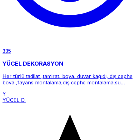
335
YÜCEL DEKORASYON
Her türlü tadilat ,tamirat, boya, duvar kağıdı, dış cephe
boya ,fayans montalama,dış cephe montalama,su
tesisatı,laminar
Y
YÜCEL D.