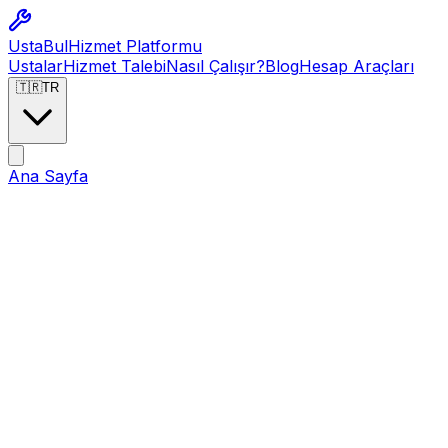
Usta
Bul
Hizmet Platformu
Ustalar
Hizmet Talebi
Nasıl Çalışır?
Blog
Hesap Araçları
🇹🇷
TR
Ana Sayfa