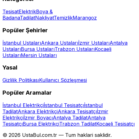
Tesisat
Elektrik
Boya &
Badana
Tadilat
Nakliyat
Temizlik
Marangoz
Popüler Şehirler
İstanbul
Ustaları
Ankara
Ustaları
İzmir
Ustaları
Antalya
Ustaları
Bursa
Ustaları
Trabzon
Ustaları
Kocaeli
Ustaları
Mersin
Ustaları
Yasal
Gizlilik Politikası
Kullanıcı Sözleşmesi
Popüler Aramalar
İstanbul Elektrikçi
İstanbul Tesisatçı
İstanbul
Tadilat
Ankara Elektrikçi
Ankara Tesisatçı
İzmir
Elektrikçi
İzmir Boyacı
Antalya Tadilat
Antalya
Tesisatçı
Bursa Elektrikçi
Trabzon Tadilat
Kocaeli Tesisatçı
©
2026
UstaBul.com.tr —
Tum haklari saklidir.