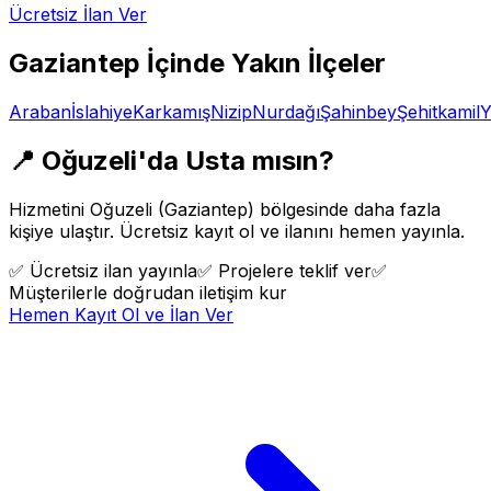
Ücretsiz İlan Ver
Gaziantep
İçinde Yakın İlçeler
Araban
İslahiye
Karkamış
Nizip
Nurdağı
Şahinbey
Şehitkamil
Y
📍
Oğuzeli
'da Usta mısın?
Hizmetini
Oğuzeli
(
Gaziantep
) bölgesinde daha fazla
kişiye ulaştır. Ücretsiz kayıt ol ve ilanını hemen yayınla.
✅
Ücretsiz ilan yayınla
✅
Projelere teklif ver
✅
Müşterilerle doğrudan iletişim kur
Hemen Kayıt Ol ve İlan Ver