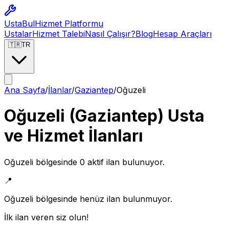
Usta
Bul
Hizmet Platformu
Ustalar
Hizmet Talebi
Nasıl Çalışır?
Blog
Hesap Araçları
🇹🇷
TR
Ana Sayfa
/
İlanlar
/
Gaziantep
/
Oğuzeli
Oğuzeli
(
Gaziantep
) Usta
ve Hizmet İlanları
Oğuzeli
bölgesinde
0
aktif ilan bulunuyor.
📍
Oğuzeli
bölgesinde henüz ilan bulunmuyor.
İlk ilan veren siz olun!