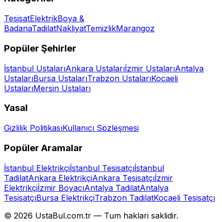
Tesisat
Elektrik
Boya &
Badana
Tadilat
Nakliyat
Temizlik
Marangoz
Popüler Şehirler
İstanbul
Ustaları
Ankara
Ustaları
İzmir
Ustaları
Antalya
Ustaları
Bursa
Ustaları
Trabzon
Ustaları
Kocaeli
Ustaları
Mersin
Ustaları
Yasal
Gizlilik Politikası
Kullanıcı Sözleşmesi
Popüler Aramalar
İstanbul Elektrikçi
İstanbul Tesisatçı
İstanbul
Tadilat
Ankara Elektrikçi
Ankara Tesisatçı
İzmir
Elektrikçi
İzmir Boyacı
Antalya Tadilat
Antalya
Tesisatçı
Bursa Elektrikçi
Trabzon Tadilat
Kocaeli Tesisatçı
©
2026
UstaBul.com.tr —
Tum haklari saklidir.