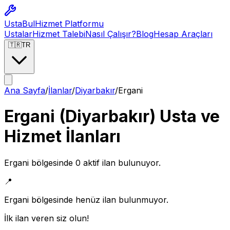
Usta
Bul
Hizmet Platformu
Ustalar
Hizmet Talebi
Nasıl Çalışır?
Blog
Hesap Araçları
🇹🇷
TR
Ana Sayfa
/
İlanlar
/
Diyarbakır
/
Ergani
Ergani
(
Diyarbakır
) Usta ve
Hizmet İlanları
Ergani
bölgesinde
0
aktif ilan bulunuyor.
📍
Ergani
bölgesinde henüz ilan bulunmuyor.
İlk ilan veren siz olun!