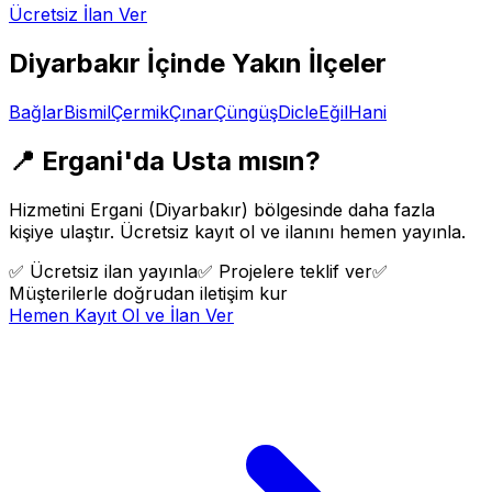
Ücretsiz İlan Ver
Diyarbakır
İçinde Yakın İlçeler
Bağlar
Bismil
Çermik
Çınar
Çüngüş
Dicle
Eğil
Hani
📍
Ergani
'da Usta mısın?
Hizmetini
Ergani
(
Diyarbakır
) bölgesinde daha fazla
kişiye ulaştır. Ücretsiz kayıt ol ve ilanını hemen yayınla.
✅
Ücretsiz ilan yayınla
✅
Projelere teklif ver
✅
Müşterilerle doğrudan iletişim kur
Hemen Kayıt Ol ve İlan Ver