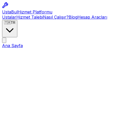
Usta
Bul
Hizmet Platformu
Ustalar
Hizmet Talebi
Nasıl Çalışır?
Blog
Hesap Araçları
🇹🇷
TR
Ana Sayfa