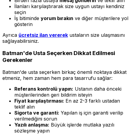
Birden fazla ustaya
mesaj gönderin
ve teklif alın
İlanları karşılaştırarak size uygun ustayı kendiniz
seçin
İş bitiminde
yorum bırakın
ve diğer müşterilere yol
gösterin
Ayrıca
ücretsiz ilan vererek
ustaların size ulaşmasını
sağlayabilirsiniz.
Batman'de Usta Seçerken Dikkat Edilmesi
Gerekenler
Batman'de usta seçerken birkaç önemli noktaya dikkat
etmeniz, hem zaman hem para tasarrufu sağlar:
Referans kontrolü yapın:
Ustanın daha önceki
müşterilerinden geri bildirim isteyin
Fiyat karşılaştırması:
En az 2-3 farklı ustadan
teklif alın
Sigorta ve garanti:
Yapılan iş için garanti verilip
verilmediğini sorun
Yazılı anlaşma:
Büyük işlerde mutlaka yazılı
sözleşme yapın