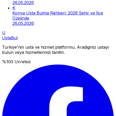
26.05.2026
K
Konya Usta Bulma Rehberi: 2026 Şehir ve İlçe
Özelinde
26.05.2026
U
Usta
Bul
Turkiye'nin usta ve hizmet platformu. Aradiginiz ustayi
bulun veya hizmetlerinizi tanitin.
%100 Ucretsiz