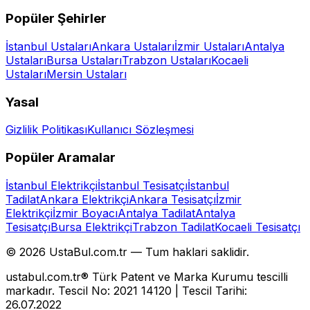
Popüler Şehirler
İstanbul
Ustaları
Ankara
Ustaları
İzmir
Ustaları
Antalya
Ustaları
Bursa
Ustaları
Trabzon
Ustaları
Kocaeli
Ustaları
Mersin
Ustaları
Yasal
Gizlilik Politikası
Kullanıcı Sözleşmesi
Popüler Aramalar
İstanbul Elektrikçi
İstanbul Tesisatçı
İstanbul
Tadilat
Ankara Elektrikçi
Ankara Tesisatçı
İzmir
Elektrikçi
İzmir Boyacı
Antalya Tadilat
Antalya
Tesisatçı
Bursa Elektrikçi
Trabzon Tadilat
Kocaeli Tesisatçı
©
2026
UstaBul.com.tr —
Tum haklari saklidir.
ustabul.com.tr® Türk Patent ve Marka Kurumu tescilli
markadır. Tescil No: 2021 14120 | Tescil Tarihi:
26.07.2022