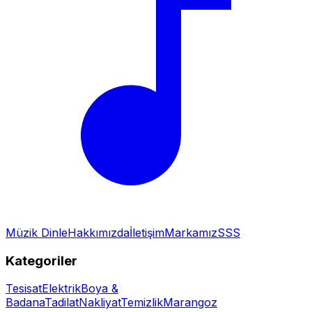
Müzik Dinle
Hakkımızda
İletişim
Markamız
SSS
Kategoriler
Tesisat
Elektrik
Boya &
Badana
Tadilat
Nakliyat
Temizlik
Marangoz