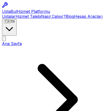
Usta
Bul
Hizmet Platformu
Ustalar
Hizmet Talebi
Nasıl Çalışır?
Blog
Hesap Araçları
🇹🇷
TR
Ana Sayfa