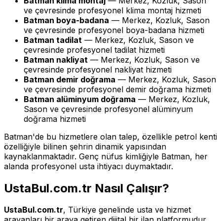
Batman klima montaj
— Merkez, Kozluk, Sason
ve çevresinde profesyonel klima montaj hizmeti
Batman boya-badana
— Merkez, Kozluk, Sason
ve çevresinde profesyonel boya-badana hizmeti
Batman tadilat
— Merkez, Kozluk, Sason ve
çevresinde profesyonel tadilat hizmeti
Batman nakliyat
— Merkez, Kozluk, Sason ve
çevresinde profesyonel nakliyat hizmeti
Batman demir doğrama
— Merkez, Kozluk, Sason
ve çevresinde profesyonel demir doğrama hizmeti
Batman alüminyum doğrama
— Merkez, Kozluk,
Sason ve çevresinde profesyonel alüminyum
doğrama hizmeti
Batman'de bu hizmetlere olan talep, özellikle petrol kenti
özelliğiyle bilinen şehrin dinamik yapısından
kaynaklanmaktadır. Genç nüfus kimliğiyle Batman, her
alanda profesyonel usta ihtiyacı duymaktadır.
UstaBul.com.tr Nasıl Çalışır?
UstaBul.com.tr
, Türkiye genelinde usta ve hizmet
arayanları bir araya getiren dijital bir ilan platformudur.