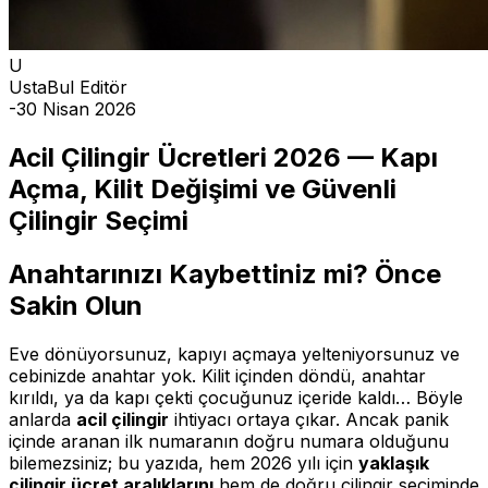
U
UstaBul Editör
-
30 Nisan 2026
Acil Çilingir Ücretleri 2026 — Kapı
Açma, Kilit Değişimi ve Güvenli
Çilingir Seçimi
Anahtarınızı Kaybettiniz mi? Önce
Sakin Olun
Eve dönüyorsunuz, kapıyı açmaya yelteniyorsunuz ve
cebinizde anahtar yok. Kilit içinden döndü, anahtar
kırıldı, ya da kapı çekti çocuğunuz içeride kaldı… Böyle
anlarda
acil çilingir
ihtiyacı ortaya çıkar. Ancak panik
içinde aranan ilk numaranın doğru numara olduğunu
bilemezsiniz; bu yazıda, hem 2026 yılı için
yaklaşık
çilingir ücret aralıklarını
hem de doğru çilingir seçiminde