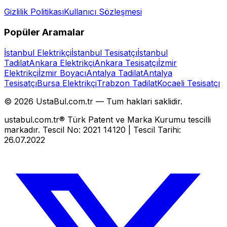
Gizlilik Politikası
Kullanıcı Sözleşmesi
Popüler Aramalar
İstanbul Elektrikçi
İstanbul Tesisatçı
İstanbul
Tadilat
Ankara Elektrikçi
Ankara Tesisatçı
İzmir
Elektrikçi
İzmir Boyacı
Antalya Tadilat
Antalya
Tesisatçı
Bursa Elektrikçi
Trabzon Tadilat
Kocaeli Tesisatçı
©
2026
UstaBul.com.tr —
Tum haklari saklidir.
ustabul.com.tr® Türk Patent ve Marka Kurumu tescilli
markadır. Tescil No: 2021 14120 | Tescil Tarihi:
26.07.2022