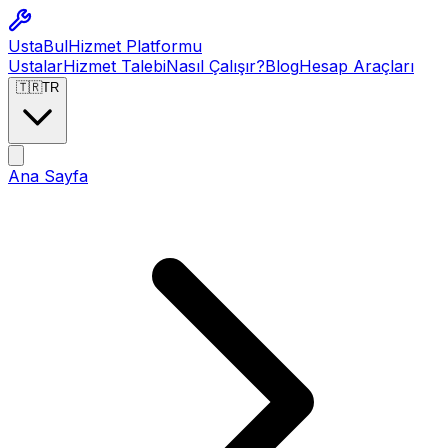
Usta
Bul
Hizmet Platformu
Ustalar
Hizmet Talebi
Nasıl Çalışır?
Blog
Hesap Araçları
🇹🇷
TR
Ana Sayfa