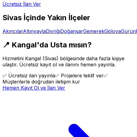
Ücretsiz İlan Ver
Sivas
İçinde Yakın İlçeler
Akıncılar
Altınyayla
Divriği
Doğanşar
Gemerek
Gölova
Gürün
📍
Kangal
'da Usta mısın?
Hizmetini
Kangal
(
Sivas
) bölgesinde daha fazla kişiye
ulaştır. Ücretsiz kayıt ol ve ilanını hemen yayınla.
✅
Ücretsiz ilan yayınla
✅
Projelere teklif ver
✅
Müşterilerle doğrudan iletişim kur
Hemen Kayıt Ol ve İlan Ver