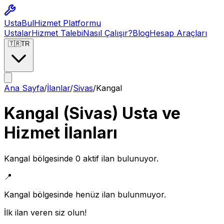
Usta
Bul
Hizmet Platformu
Ustalar
Hizmet Talebi
Nasıl Çalışır?
Blog
Hesap Araçları
🇹🇷
TR
Ana Sayfa
/
İlanlar
/
Sivas
/
Kangal
Kangal
(
Sivas
) Usta ve
Hizmet İlanları
Kangal
bölgesinde
0
aktif ilan bulunuyor.
📍
Kangal
bölgesinde henüz ilan bulunmuyor.
İlk ilan veren siz olun!