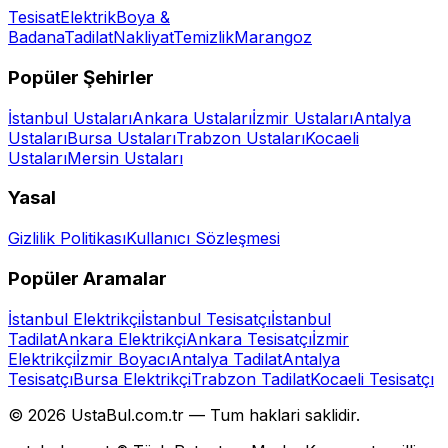
Tesisat
Elektrik
Boya &
Badana
Tadilat
Nakliyat
Temizlik
Marangoz
Popüler Şehirler
İstanbul
Ustaları
Ankara
Ustaları
İzmir
Ustaları
Antalya
Ustaları
Bursa
Ustaları
Trabzon
Ustaları
Kocaeli
Ustaları
Mersin
Ustaları
Yasal
Gizlilik Politikası
Kullanıcı Sözleşmesi
Popüler Aramalar
İstanbul Elektrikçi
İstanbul Tesisatçı
İstanbul
Tadilat
Ankara Elektrikçi
Ankara Tesisatçı
İzmir
Elektrikçi
İzmir Boyacı
Antalya Tadilat
Antalya
Tesisatçı
Bursa Elektrikçi
Trabzon Tadilat
Kocaeli Tesisatçı
©
2026
UstaBul.com.tr —
Tum haklari saklidir.