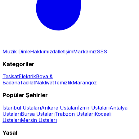
Müzik Dinle
Hakkımızda
İletişim
Markamız
SSS
Kategoriler
Tesisat
Elektrik
Boya &
Badana
Tadilat
Nakliyat
Temizlik
Marangoz
Popüler Şehirler
İstanbul
Ustaları
Ankara
Ustaları
İzmir
Ustaları
Antalya
Ustaları
Bursa
Ustaları
Trabzon
Ustaları
Kocaeli
Ustaları
Mersin
Ustaları
Yasal