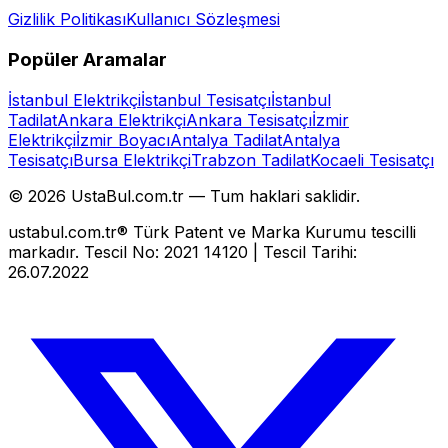
Gizlilik Politikası
Kullanıcı Sözleşmesi
Popüler Aramalar
İstanbul Elektrikçi
İstanbul Tesisatçı
İstanbul
Tadilat
Ankara Elektrikçi
Ankara Tesisatçı
İzmir
Elektrikçi
İzmir Boyacı
Antalya Tadilat
Antalya
Tesisatçı
Bursa Elektrikçi
Trabzon Tadilat
Kocaeli Tesisatçı
©
2026
UstaBul.com.tr —
Tum haklari saklidir.
ustabul.com.tr® Türk Patent ve Marka Kurumu tescilli
markadır. Tescil No: 2021 14120 | Tescil Tarihi:
26.07.2022