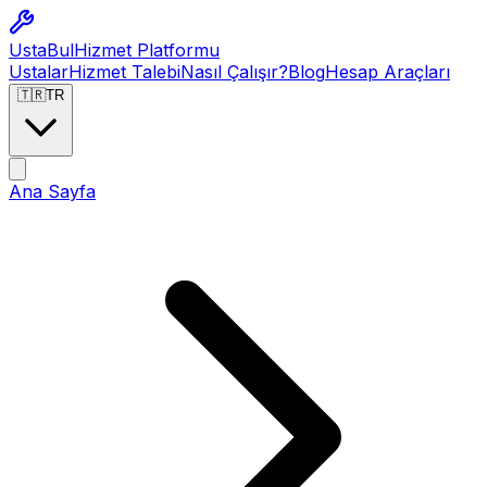
Usta
Bul
Hizmet Platformu
Ustalar
Hizmet Talebi
Nasıl Çalışır?
Blog
Hesap Araçları
🇹🇷
TR
Ana Sayfa