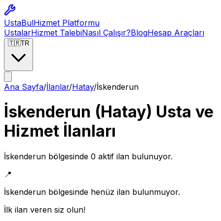
Usta
Bul
Hizmet Platformu
Ustalar
Hizmet Talebi
Nasıl Çalışır?
Blog
Hesap Araçları
🇹🇷
TR
Ana Sayfa
/
İlanlar
/
Hatay
/
İskenderun
İskenderun
(
Hatay
) Usta ve
Hizmet İlanları
İskenderun
bölgesinde
0
aktif ilan bulunuyor.
📍
İskenderun
bölgesinde henüz ilan bulunmuyor.
İlk ilan veren siz olun!