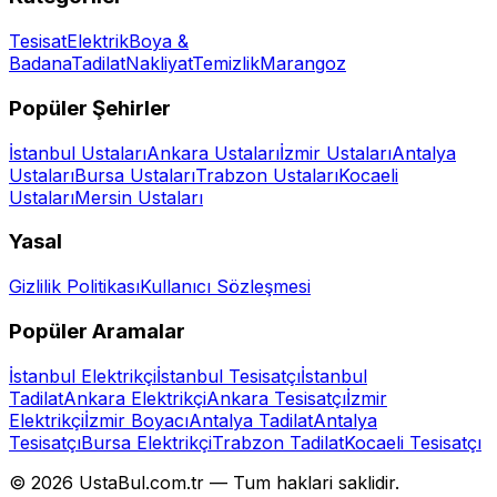
Tesisat
Elektrik
Boya &
Badana
Tadilat
Nakliyat
Temizlik
Marangoz
Popüler Şehirler
İstanbul
Ustaları
Ankara
Ustaları
İzmir
Ustaları
Antalya
Ustaları
Bursa
Ustaları
Trabzon
Ustaları
Kocaeli
Ustaları
Mersin
Ustaları
Yasal
Gizlilik Politikası
Kullanıcı Sözleşmesi
Popüler Aramalar
İstanbul Elektrikçi
İstanbul Tesisatçı
İstanbul
Tadilat
Ankara Elektrikçi
Ankara Tesisatçı
İzmir
Elektrikçi
İzmir Boyacı
Antalya Tadilat
Antalya
Tesisatçı
Bursa Elektrikçi
Trabzon Tadilat
Kocaeli Tesisatçı
©
2026
UstaBul.com.tr —
Tum haklari saklidir.