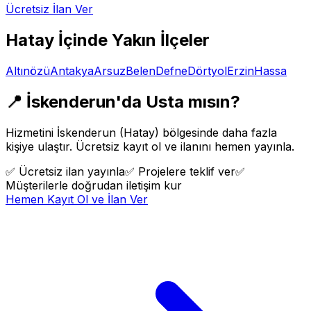
Ücretsiz İlan Ver
Hatay
İçinde Yakın İlçeler
Altınözü
Antakya
Arsuz
Belen
Defne
Dörtyol
Erzin
Hassa
📍
İskenderun
'da Usta mısın?
Hizmetini
İskenderun
(
Hatay
) bölgesinde daha fazla
kişiye ulaştır. Ücretsiz kayıt ol ve ilanını hemen yayınla.
✅
Ücretsiz ilan yayınla
✅
Projelere teklif ver
✅
Müşterilerle doğrudan iletişim kur
Hemen Kayıt Ol ve İlan Ver