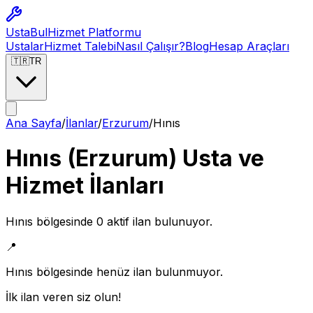
Usta
Bul
Hizmet Platformu
Ustalar
Hizmet Talebi
Nasıl Çalışır?
Blog
Hesap Araçları
🇹🇷
TR
Ana Sayfa
/
İlanlar
/
Erzurum
/
Hınıs
Hınıs
(
Erzurum
) Usta ve
Hizmet İlanları
Hınıs
bölgesinde
0
aktif ilan bulunuyor.
📍
Hınıs
bölgesinde henüz ilan bulunmuyor.
İlk ilan veren siz olun!