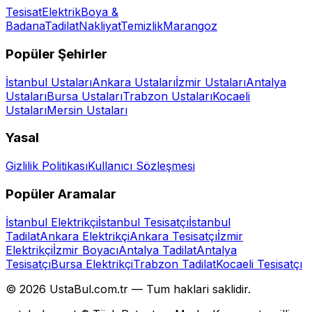
Tesisat
Elektrik
Boya &
Badana
Tadilat
Nakliyat
Temizlik
Marangoz
Popüler Şehirler
İstanbul
Ustaları
Ankara
Ustaları
İzmir
Ustaları
Antalya
Ustaları
Bursa
Ustaları
Trabzon
Ustaları
Kocaeli
Ustaları
Mersin
Ustaları
Yasal
Gizlilik Politikası
Kullanıcı Sözleşmesi
Popüler Aramalar
İstanbul Elektrikçi
İstanbul Tesisatçı
İstanbul
Tadilat
Ankara Elektrikçi
Ankara Tesisatçı
İzmir
Elektrikçi
İzmir Boyacı
Antalya Tadilat
Antalya
Tesisatçı
Bursa Elektrikçi
Trabzon Tadilat
Kocaeli Tesisatçı
©
2026
UstaBul.com.tr —
Tum haklari saklidir.