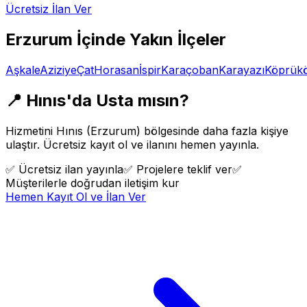
Ücretsiz İlan Ver
Erzurum
İçinde Yakın İlçeler
Aşkale
Aziziye
Çat
Horasan
İspir
Karaçoban
Karayazı
Köprük
📍
Hınıs
'da Usta mısın?
Hizmetini
Hınıs
(
Erzurum
) bölgesinde daha fazla kişiye
ulaştır. Ücretsiz kayıt ol ve ilanını hemen yayınla.
✅
Ücretsiz ilan yayınla
✅
Projelere teklif ver
✅
Müşterilerle doğrudan iletişim kur
Hemen Kayıt Ol ve İlan Ver